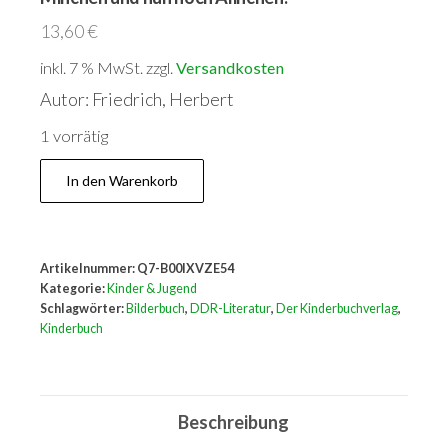
13,60
€
inkl. 7 % MwSt.
zzgl.
Versandkosten
Autor: Friedrich, Herbert
1 vorrätig
Krawitter
In den Warenkorb
-
Krawatter
-
Artikelnummer:
Q7-B00IXVZE54
Das
Kategorie:
Kinder & Jugend
Stinchen,
Schlagwörter:
Bilderbuch
,
DDR-Literatur
,
Der Kinderbuchverlag
,
Kinderbuch
das
Minchen
und
Beschreibung
nun