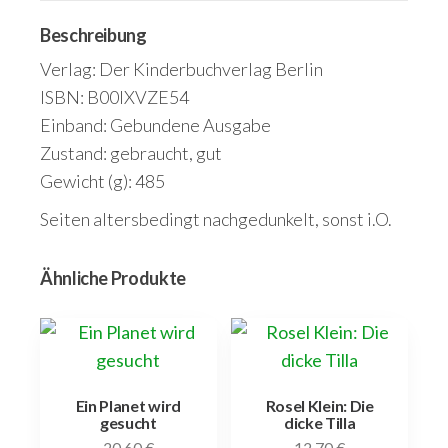
noch
Alinchen.
Beschreibung
Menge
Verlag: Der Kinderbuchverlag Berlin
ISBN: B00IXVZE54
Einband: Gebundene Ausgabe
Zustand: gebraucht, gut
Gewicht (g): 485
Seiten altersbedingt nachgedunkelt, sonst i.O.
Ähnliche Produkte
Ein Planet wird
Rosel Klein: Die
gesucht
dicke Tilla
20,60
€
12,70
€