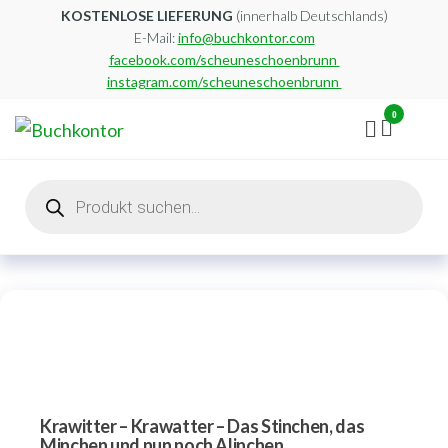
Zum
KOSTENLOSE LIEFERUNG
(innerhalb Deutschlands)
E-Mail:
info@buchkontor.com
Inhalt
facebook.com/scheuneschoenbrunn
springen
instagram.com/scheuneschoenbrunn
0
Buchkontor
Modernes
Antiquariat
Products
search
Krawitter – Krawatter – Das Stinchen, das
Minchen und nun noch Alinchen.