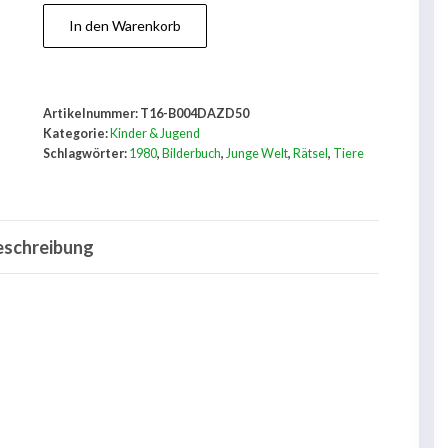
Meine
In den Warenkorb
rätselhaften
Tiere.
Menge
Artikelnummer:
T16-B004DAZD50
Kategorie:
Kinder & Jugend
Schlagwörter:
1980
,
Bilderbuch
,
Junge Welt
,
Rätsel
,
Tiere
eschreibung