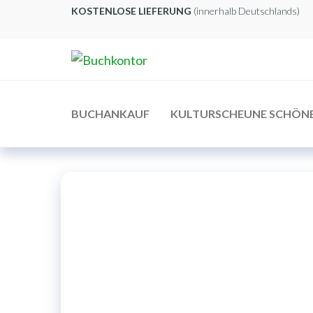
Zum
KOSTENLOSE LIEFERUNG
(innerhalb Deutschlands)
Inhalt
springen
Buchkontor
Modernes
Antiquariat
BUCHANKAUF
KULTURSCHEUNE SCHÖN