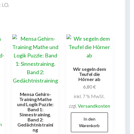
 i.O.
Wir segeln dem
Teufel die
Hörner ab
6,80
€
Mensa Gehirn-
inkl. 7 % MwSt.
Training Mathe
und Logik Puzzle:
zzgl.
Versandkosten
Band 1:
Sinnestraining.
In den
Band 2:
n
Gedächtnistraini
Warenkorb
ng