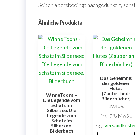
Seiten altersbedingt nachgedunkelt, sonst
Ähnliche Produkte
Das Geheimnis
des goldenen
Hutes
(Zauberland-
WinneToons –
Bilderbücher)
Die Legende vom
Schatz im
19,40
€
Silbersee: Die
Legende vom
inkl. 7 % MwSt.
Schatz im
zzgl.
Versandkoste
Silbersee.
Bilderbuch