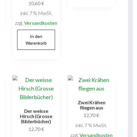
10,60
€
inkl. 7 % MwSt.
zzgl.
Versandkosten
In den
Warenkorb
Zwei Krähen
fliegen aus
Der weisse
12,70
€
Hirsch (Grosse
Bilderbücher)
inkl. 7 % MwSt.
12,70
€
zzgl.
Versandkosten