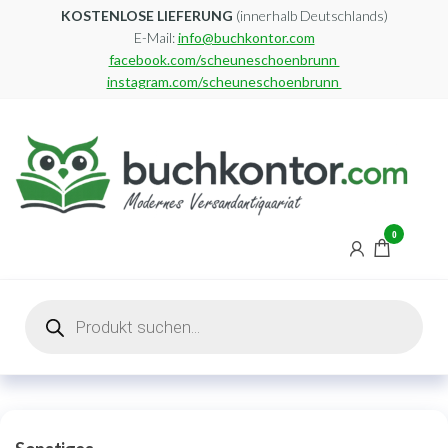
Zum
KOSTENLOSE LIEFERUNG
(innerhalb Deutschlands)
E-Mail:
info@buchkontor.com
Inhalt
facebook.com/scheuneschoenbrunn
springen
instagram.com/scheuneschoenbrunn
0
Buchkontor
Modernes
Antiquariat
Products
search