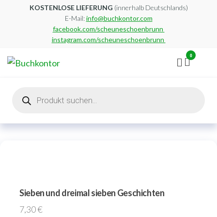
Zum
KOSTENLOSE LIEFERUNG
(innerhalb Deutschlands)
E-Mail:
info@buchkontor.com
Inhalt
facebook.com/scheuneschoenbrunn
springen
instagram.com/scheuneschoenbrunn
0
Buchkontor
Modernes
Antiquariat
Products
search
Sieben und dreimal sieben Geschichten
7,30
€