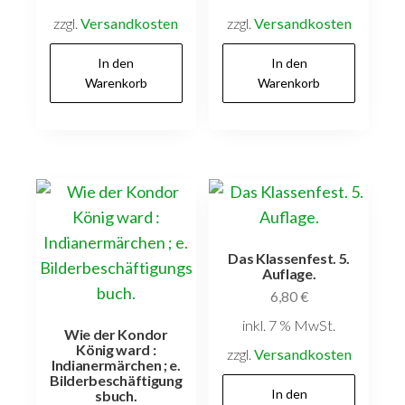
zzgl.
Versandkosten
zzgl.
Versandkosten
In den
In den
Warenkorb
Warenkorb
Das Klassenfest. 5.
Auflage.
6,80
€
inkl. 7 % MwSt.
Wie der Kondor
König ward :
zzgl.
Versandkosten
Indianermärchen ; e.
Bilderbeschäftigung
In den
sbuch.