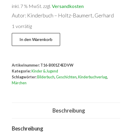
inkl. 7 % MwSt.
zzgl.
Versandkosten
Autor: Kinderbuch – Holtz-Baumert, Gerhard
1 vorrätig
Sieben
In den Warenkorb
und
dreimal
sieben
Artikelnummer:
T16-B001Z4EDVW
Geschichten
Kategorie:
Kinder & Jugend
Menge
Schlagwörter:
Bilderbuch
,
Geschichten
,
Kinderbuchverlag
,
Märchen
Beschreibung
Beschreibung