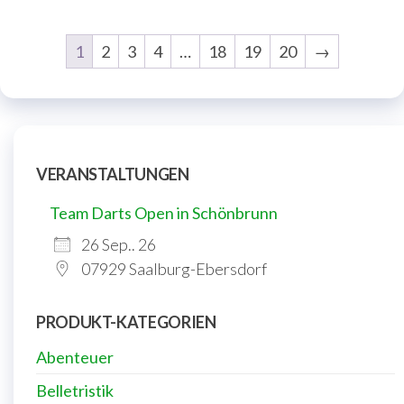
1
2
3
4
…
18
19
20
→
VERANSTALTUNGEN
Team Darts Open in Schönbrunn
26 Sep.. 26
07929 Saalburg-Ebersdorf
PRODUKT-KATEGORIEN
Abenteuer
Belletristik