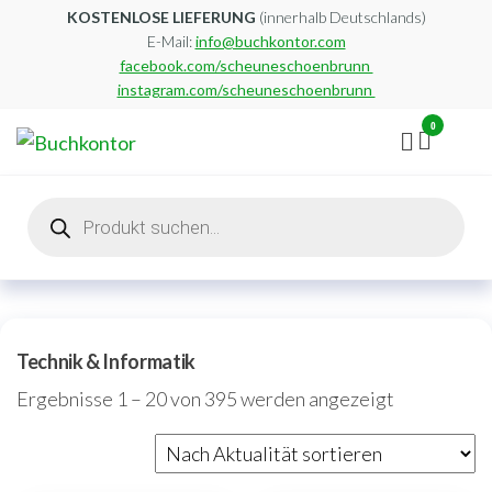
Zum
KOSTENLOSE LIEFERUNG
(innerhalb Deutschlands)
E-Mail:
info@buchkontor.com
Inhalt
facebook.com/scheuneschoenbrunn
springen
instagram.com/scheuneschoenbrunn
0
Buchkontor
Modernes
Antiquariat
Products
search
Technik & Informatik
Nach
Ergebnisse 1 – 20 von 395 werden angezeigt
Aktualität
sortiert