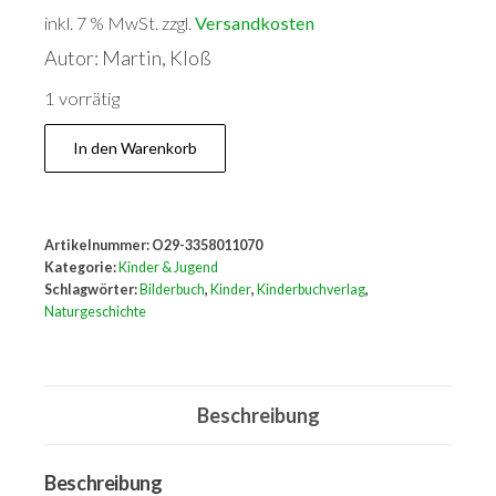
inkl. 7 % MwSt.
zzgl.
Versandkosten
Autor: Martin, Kloß
1 vorrätig
Die
In den Warenkorb
Heuernte
oder
Der
Artikelnummer:
O29-3358011070
schöne
Kategorie:
Kinder & Jugend
Sommertag
Schlagwörter:
Bilderbuch
,
Kinder
,
Kinderbuchverlag
,
Naturgeschichte
Menge
Beschreibung
Beschreibung