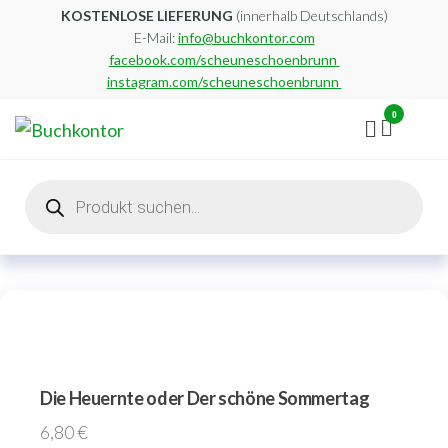
Zum
KOSTENLOSE LIEFERUNG
(innerhalb Deutschlands)
E-Mail:
info@buchkontor.com
Inhalt
facebook.com/scheuneschoenbrunn
springen
instagram.com/scheuneschoenbrunn
0
Buchkontor
Modernes
Antiquariat
Products
search
Die Heuernte oder Der schöne Sommertag
6,80
€