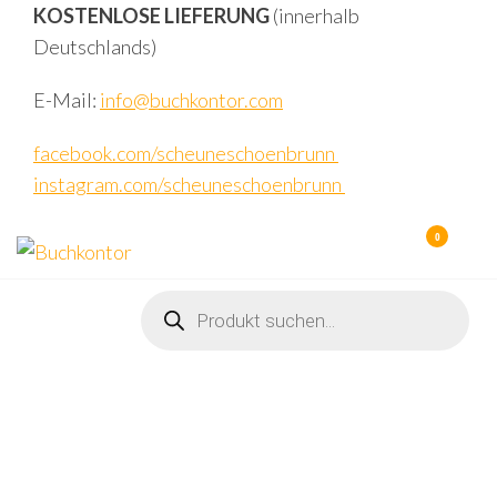
Zum
KOSTENLOSE LIEFERUNG
(innerhalb
Inhalt
Deutschlands)
springen
E-Mail:
info@buchkontor.com
facebook.com/scheuneschoenbrunn
instagram.com/scheuneschoenbrunn
0
Buchkontor
Modernes
Antiquariat
Products
search