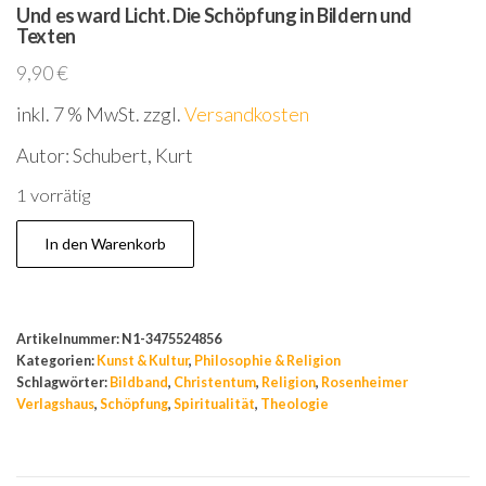
Und es ward Licht. Die Schöpfung in Bildern und
Texten
9,90
€
inkl. 7 % MwSt.
zzgl.
Versandkosten
Autor: Schubert, Kurt
1 vorrätig
Und
In den Warenkorb
es
ward
Licht.
Artikelnummer:
N1-3475524856
Die
Kategorien:
Kunst & Kultur
,
Philosophie & Religion
Schöpfung
Schlagwörter:
Bildband
,
Christentum
,
Religion
,
Rosenheimer
Verlagshaus
,
Schöpfung
,
Spiritualität
,
Theologie
in
Bildern
und