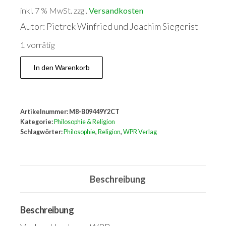
inkl. 7 % MwSt.
zzgl.
Versandkosten
Autor: Pietrek Winfried und Joachim Siegerist
1 vorrätig
Gott
In den Warenkorb
und
die
Welt
Artikelnummer:
M8-B09449Y2CT
Menge
Kategorie:
Philosophie & Religion
Schlagwörter:
Philosophie
,
Religion
,
WPR Verlag
Beschreibung
Beschreibung