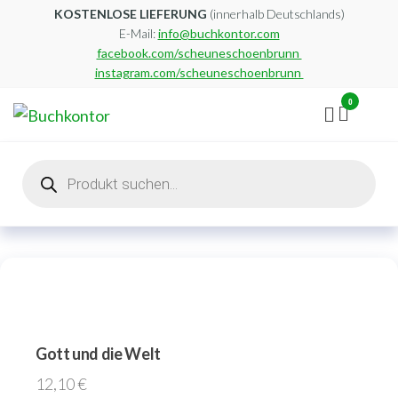
Zum
KOSTENLOSE LIEFERUNG
(innerhalb Deutschlands)
E-Mail:
info@buchkontor.com
Inhalt
facebook.com/scheuneschoenbrunn
springen
instagram.com/scheuneschoenbrunn
0
Buchkontor
Modernes
Antiquariat
Products
search
Gott und die Welt
12,10
€