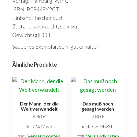
Verlag: Hamburg, WPR,
ISBN: B09449Y2CT
Einband: Taschenbuch
Zustand: gebraucht, sehr gut
Gewicht (g): 331
Sauberes Exemplar, sehr gut erhalten.
Ähnliche Produkte
Der Mann, der die
Das muß noch
Welt verwandelt
gesagt werden
6,80
€
7,80
€
inkl. 7 % MwSt.
inkl. 7 % MwSt.
zzgl.
Versandkosten
zzgl.
Versandkosten