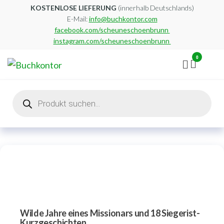
Zum
KOSTENLOSE LIEFERUNG
(innerhalb Deutschlands)
E-Mail:
info@buchkontor.com
Inhalt
facebook.com/scheuneschoenbrunn
springen
instagram.com/scheuneschoenbrunn
0
Buchkontor
Modernes
Antiquariat
Products
search
Wilde Jahre eines Missionars und 18 Siegerist-
Kurzgeschichten