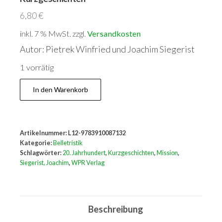
6,80
€
inkl. 7 % MwSt.
zzgl.
Versandkosten
Autor: Pietrek Winfried und Joachim Siegerist
1 vorrätig
Wilde
In den Warenkorb
Jahre
eines
Missionars
Artikelnummer:
L12-9783910087132
und
Kategorie:
Belletristik
18
Schlagwörter:
20. Jahrhundert
,
Kurzgeschichten
,
Mission
,
Siegerist, Joachim
,
WPR Verlag
Siegerist-
Kurzgeschichten
Menge
Beschreibung