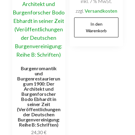
inkl. 7 % MwSt.
zzgl.
Versandkosten
In den
Warenkorb
Burgenromantik
und
Burgenrestaurierun
g um 1900: Der
Architekt und
Burgenforscher
Bodo Ebhardt in
seiner Zeit
(Veröffentlichungen
der Deutschen
Burgenvereinigung:
Reihe B: Schriften)
24,30
€