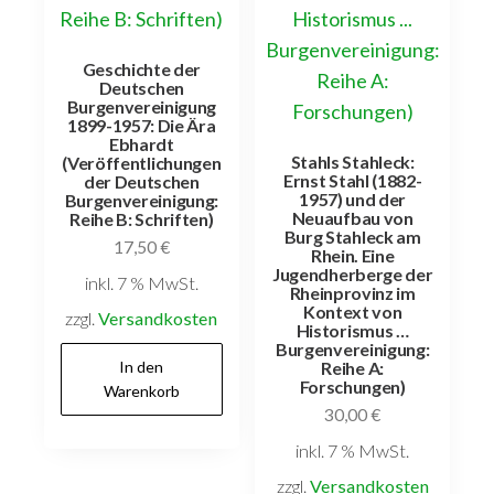
Geschichte der
Deutschen
Burgenvereinigung
1899-1957: Die Ära
Ebhardt
Stahls Stahleck:
(Veröffentlichungen
Ernst Stahl (1882-
der Deutschen
1957) und der
Burgenvereinigung:
Neuaufbau von
Reihe B: Schriften)
Burg Stahleck am
17,50
€
Rhein. Eine
Jugendherberge der
inkl. 7 % MwSt.
Rheinprovinz im
Kontext von
zzgl.
Versandkosten
Historismus …
Burgenvereinigung:
In den
Reihe A:
Forschungen)
Warenkorb
30,00
€
inkl. 7 % MwSt.
zzgl.
Versandkosten