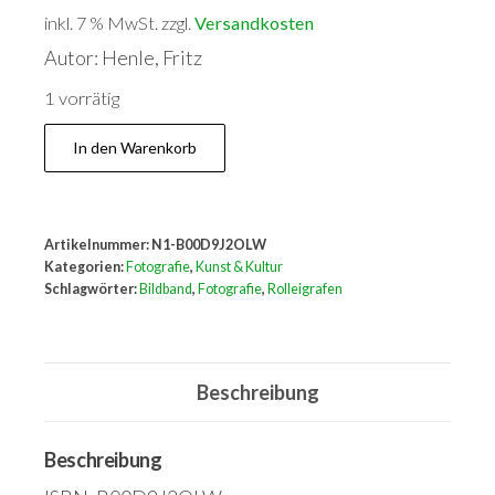
inkl. 7 % MwSt.
zzgl.
Versandkosten
Autor: Henle, Fritz
1 vorrätig
Mit
In den Warenkorb
den
Augen
eines
Artikelnummer:
N1-B00D9J2OLW
Rolleigrafen
Kategorien:
Fotografie
,
Kunst & Kultur
Menge
Schlagwörter:
Bildband
,
Fotografie
,
Rolleigrafen
Beschreibung
Beschreibung