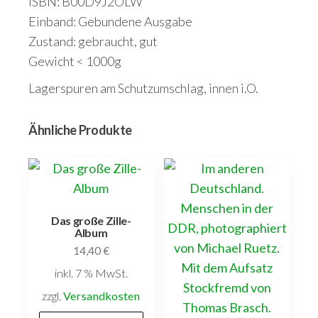
ISBN: B00D9J2OLW
Einband: Gebundene Ausgabe
Zustand: gebraucht, gut
Gewicht < 1000g
Lagerspuren am Schutzumschlag, innen i.O.
Ähnliche Produkte
Das große Zille-
Album
14,40
€
inkl. 7 % MwSt.
zzgl.
Versandkosten