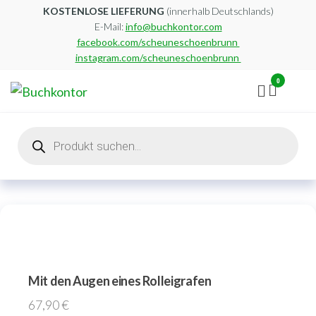
Zum
KOSTENLOSE LIEFERUNG
(innerhalb Deutschlands)
E-Mail:
info@buchkontor.com
Inhalt
facebook.com/scheuneschoenbrunn
springen
instagram.com/scheuneschoenbrunn
0
Buchkontor
Modernes
Antiquariat
Products
search
Mit den Augen eines Rolleigrafen
67,90
€