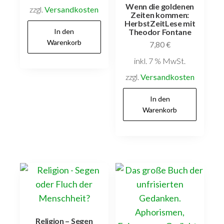
Wenn die goldenen
zzgl.
Versandkosten
Zeiten kommen:
HerbstZeitLese mit
In den
Theodor Fontane
Warenkorb
7,80
€
inkl. 7 % MwSt.
zzgl.
Versandkosten
In den
Warenkorb
Religion – Segen