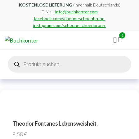
Zum
KOSTENLOSE LIEFERUNG
(innerhalb Deutschlands)
E-Mail:
info@buchkontor.com
Inhalt
facebook.com/scheuneschoenbrunn
springen
instagram.com/scheuneschoenbrunn
0
Buchkontor
Modernes
Antiquariat
Products
search
Theodor Fontanes Lebensweisheit.
9,50
€