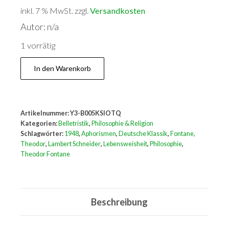
inkl. 7 % MwSt.
zzgl.
Versandkosten
Autor: n/a
1 vorrätig
Theodor
In den Warenkorb
Fontanes
Lebensweisheit.
Menge
Artikelnummer:
Y3-B005KSIOTQ
Kategorien:
Belletristik
,
Philosophie & Religion
Schlagwörter:
1948
,
Aphorismen
,
Deutsche Klassik
,
Fontane,
Theodor
,
Lambert Schneider
,
Lebensweisheit
,
Philosophie
,
Theodor Fontane
Beschreibung