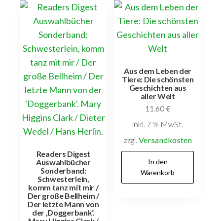
Aus dem Leben der
Tiere: Die schönsten
Geschichten aus
aller Welt
11,60
€
inkl. 7 % MwSt.
zzgl.
Versandkosten
Readers Digest
Auswahlbücher
In den
Sonderband:
Warenkorb
Schwesterlein,
komm tanz mit mir /
Der große Bellheim /
Der letzte Mann von
der ‚Doggerbank‘.
Mary Higgins Clark /