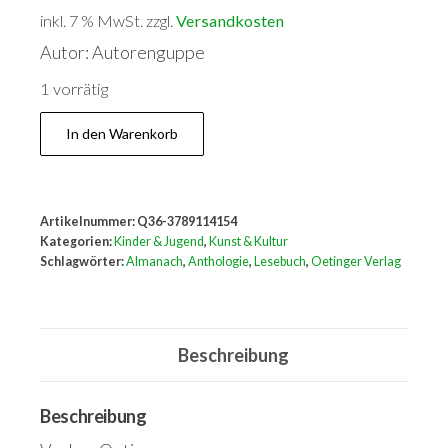
inkl. 7 % MwSt.
zzgl.
Versandkosten
Autor: Autorenguppe
1 vorrätig
Oetinger
In den Warenkorb
Lessebuch,
Almanach
1993/94
Artikelnummer:
Q36-3789114154
Menge
Kategorien:
Kinder & Jugend
,
Kunst & Kultur
Schlagwörter:
Almanach
,
Anthologie
,
Lesebuch
,
Oetinger Verlag
Beschreibung
Beschreibung