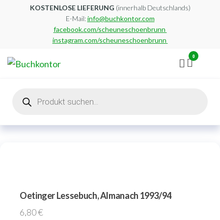
Zum
KOSTENLOSE LIEFERUNG
(innerhalb Deutschlands)
E-Mail:
info@buchkontor.com
Inhalt
facebook.com/scheuneschoenbrunn
springen
instagram.com/scheuneschoenbrunn
0
Buchkontor
Modernes
Antiquariat
Products
search
Oetinger Lessebuch, Almanach 1993/94
6,80
€