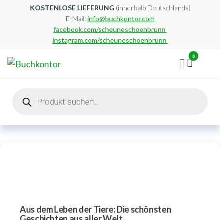
Zum
KOSTENLOSE LIEFERUNG
(innerhalb Deutschlands)
E-Mail:
info@buchkontor.com
Inhalt
facebook.com/scheuneschoenbrunn
springen
instagram.com/scheuneschoenbrunn
0
Buchkontor
Modernes
Antiquariat
Products
search
Aus dem Leben der Tiere: Die schönsten
Geschichten aus aller Welt