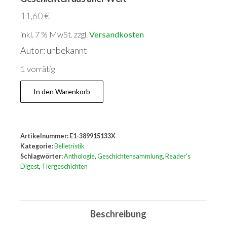
11,60
€
inkl. 7 % MwSt.
zzgl.
Versandkosten
Autor: unbekannt
1 vorrätig
Aus
In den Warenkorb
dem
Leben
der
Artikelnummer:
E1-389915133X
Tiere:
Kategorie:
Belletristik
Die
Schlagwörter:
Anthologie
,
Geschichtensammlung
,
Reader's
Digest
,
Tiergeschichten
schönsten
Geschichten
aus
Beschreibung
aller