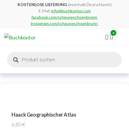
Zum
KOSTENLOSE LIEFERUNG
(innerhalb Deutschlands)
E-Mail:
info@buchkontor.com
Inhalt
facebook.com/scheuneschoenbrunn
springen
instagram.com/scheuneschoenbrunn
0
Buchkontor
Modernes
Antiquariat
Products
search
Haack Geographischer Atlas
6,80
€