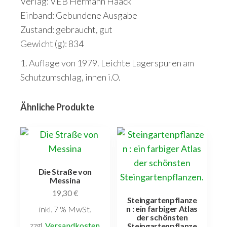
Verlag: VEB Hermann Haack
Einband: Gebundene Ausgabe
Zustand: gebraucht, gut
Gewicht (g): 834
1. Auflage von 1979. Leichte Lagerspuren am
Schutzumschlag, innen i.O.
Ähnliche Produkte
Die Straße von
Messina
19,30
€
Steingartenpflanze
n : ein farbiger Atlas
inkl. 7 % MwSt.
der schönsten
zzgl.
Versandkosten
Steingartenpflanze