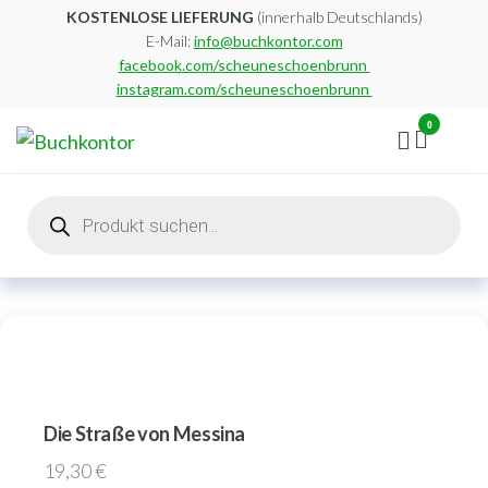
Zum
KOSTENLOSE LIEFERUNG
(innerhalb Deutschlands)
E-Mail:
info@buchkontor.com
Inhalt
facebook.com/scheuneschoenbrunn
springen
instagram.com/scheuneschoenbrunn
0
Buchkontor
Modernes
Antiquariat
Products
search
Die Straße von Messina
19,30
€