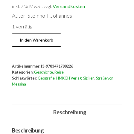
inkl. 7 % MwSt.
zzgl.
Versandkosten
Autor: Steinhoff, Johannes
1 vorrätig
Die
In den Warenkorb
Straße
von
Messina
Artikelnummer:
I3-9783471788226
Menge
Kategorien:
Geschichte
,
Reise
Schlagwörter:
Geografie
,
HMKCH Verlag
,
Sizilien
,
Straße von
Messina
Beschreibung
Beschreibung