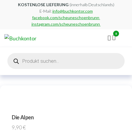
Zum
KOSTENLOSE LIEFERUNG
(innerhalb Deutschlands)
E-Mail:
info@buchkontor.com
Inhalt
facebook.com/scheuneschoenbrunn
springen
instagram.com/scheuneschoenbrunn
0
Buchkontor
Modernes
Antiquariat
Products
search
Die Alpen
9,90
€