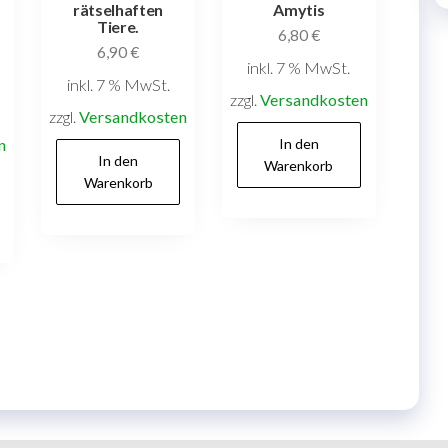
rätselhaften
Amytis
Tiere.
6,80
€
6,90
€
inkl. 7 % MwSt.
inkl. 7 % MwSt.
zzgl.
Versandkosten
zzgl.
Versandkosten
n
In den
In den
Warenkorb
Warenkorb