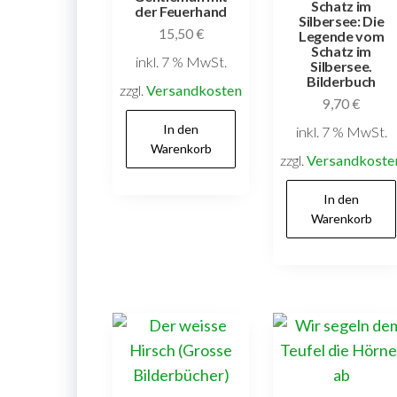
Schatz im
der Feuerhand
Silbersee: Die
15,50
€
Legende vom
Schatz im
inkl. 7 % MwSt.
Silbersee.
Bilderbuch
zzgl.
Versandkosten
9,70
€
In den
inkl. 7 % MwSt.
Warenkorb
zzgl.
Versandkoste
In den
Warenkorb