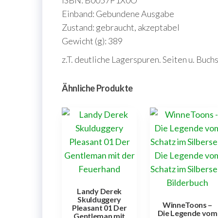
Einband: Gebundene Ausgabe
Zustand: gebraucht, akzeptabel
Gewicht (g): 389
z.T. deutliche Lagerspuren. Seiten u. Buc
Ähnliche Produkte
Landy Derek
Skulduggery
WinneToons –
Pleasant 01 Der
Die Legende vom
Gentleman mit