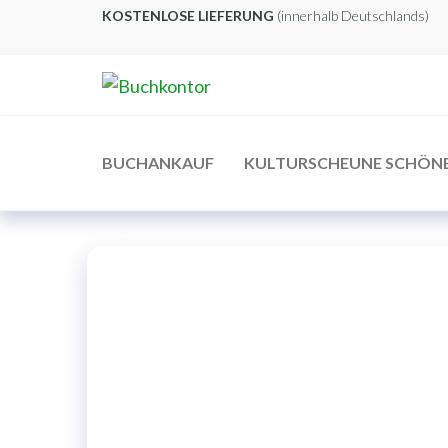
Zum
KOSTENLOSE LIEFERUNG
(innerhalb Deutschlands)
Inhalt
springen
Buchkontor
Modernes
Antiquariat
BUCHANKAUF
KULTURSCHEUNE SCHÖN