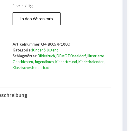
1 vorrätig
Auerbachs
In den Warenkorb
Kinderfreund:
vormals
Auerbachs
Artikelnummer:
Q4-B0057P1X0O
Kinder-
Kategorie:
Kinder & Jugend
Kalender,
Schlagwörter:
Bilderbuch
,
DBVG Düsseldorf
,
Illustrierte
Geschichten
,
Jugendbuch
,
Kinderfreund
,
Kinderkalender
,
Band
Klassisches Kinderbuch
62
mit
vielen
eschreibung
schwarzen
und
bunten
Bildern.
Menge