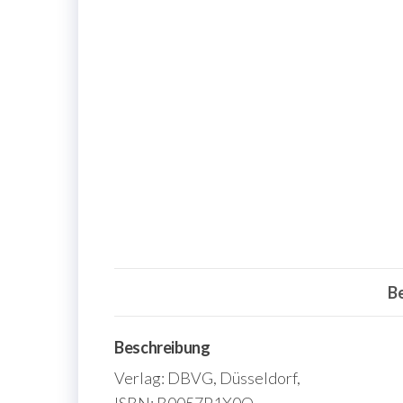
B
Beschreibung
Verlag: DBVG, Düsseldorf,
ISBN: B0057P1X0O