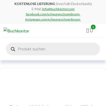
Zum
KOSTENLOSE LIEFERUNG
(innerhalb Deutschlands)
E-Mail:
info@buchkontor.com
Inhalt
facebook.com/scheuneschoenbrunn
springen
instagram.com/scheuneschoenbrunn
0
Buchkontor
Modernes
Antiquariat
Products
search