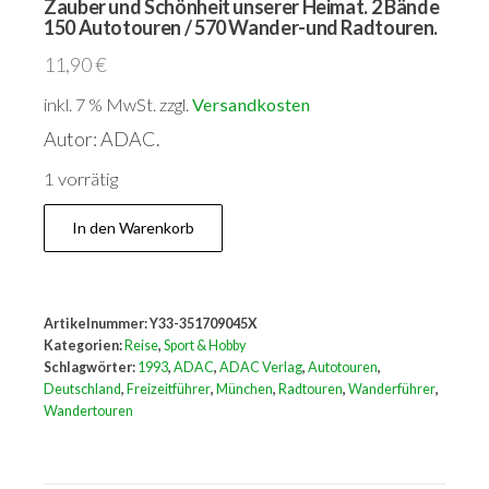
Zauber und Schönheit unserer Heimat. 2 Bände
150 Autotouren / 570 Wander-und Radtouren.
11,90
€
inkl. 7 % MwSt.
zzgl.
Versandkosten
Autor: ADAC.
1 vorrätig
Zauber
In den Warenkorb
und
Schönheit
unserer
Artikelnummer:
Y33-351709045X
Heimat.
Kategorien:
Reise
,
Sport & Hobby
2
Schlagwörter:
1993
,
ADAC
,
ADAC Verlag
,
Autotouren
,
Deutschland
,
Freizeitführer
,
München
,
Radtouren
,
Wanderführer
,
Bände
Wandertouren
150
Autotouren