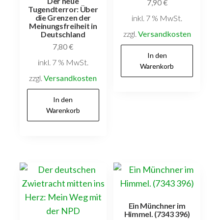
Der neue
7,90
€
Tugendterror: Über
die Grenzen der
inkl. 7 % MwSt.
Meinungsfreiheit in
zzgl.
Versandkosten
Deutschland
7,80
€
In den
inkl. 7 % MwSt.
Warenkorb
zzgl.
Versandkosten
In den
Warenkorb
Ein Münchner im
Himmel. (7343 396)