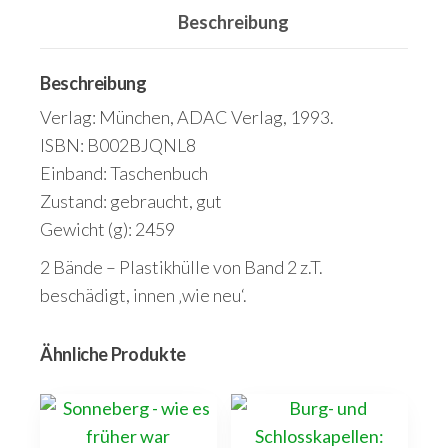
/
Beschreibung
570
Wander-
Beschreibung
und
Radtouren.
Verlag: München, ADAC Verlag, 1993.
Menge
ISBN: B002BJQNL8
Einband: Taschenbuch
Zustand: gebraucht, gut
Gewicht (g): 2459
2 Bände – Plastikhülle von Band 2 z.T.
beschädigt, innen ‚wie neu‘.
Ähnliche Produkte