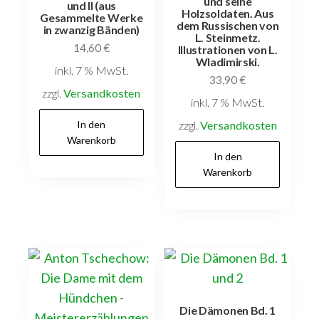
und seine
und II (aus
Holzsoldaten. Aus
Gesammelte Werke
dem Russischen von
in zwanzig Bänden)
L. Steinmetz.
14,60
€
Illustrationen von L.
Wladimirski.
inkl. 7 % MwSt.
33,90
€
zzgl.
Versandkosten
inkl. 7 % MwSt.
In den
zzgl.
Versandkosten
Warenkorb
In den
Warenkorb
Die Dämonen Bd. 1