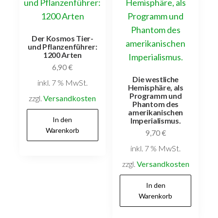
Der Kosmos Tier-
und Pflanzenführer:
1200 Arten
6,90
€
Die westliche
inkl. 7 % MwSt.
Hemisphäre, als
Programm und
zzgl.
Versandkosten
Phantom des
amerikanischen
In den
Imperialismus.
Warenkorb
9,70
€
inkl. 7 % MwSt.
zzgl.
Versandkosten
In den
Warenkorb