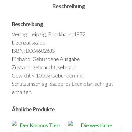
Beschreibung
dem
Russischen
von
Beschreibung
Eckhard
Verlag: Leipzig, Brockhaus, 1972.
Thiele.
Lizenzausgabe.
Menge
ISBN: B0046026JS
Einband: Gebundene Ausgabe
Zustand: gebraucht, sehr gut
Gewicht < 1000g Gebunden mit
Schutzumschlag. Sauberes Exemplar, sehr gut
erhalten.
Ähnliche Produkte