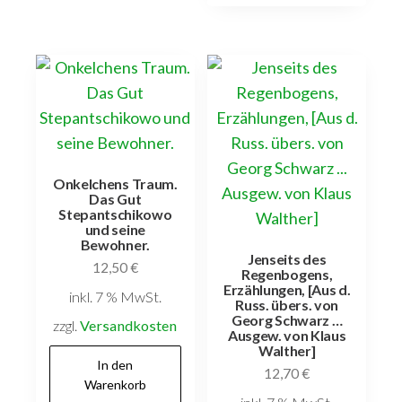
Onkelchens Traum.
Das Gut
Stepantschikowo
und seine
Bewohner.
Jenseits des
12,50
€
Regenbogens,
Erzählungen, [Aus d.
inkl. 7 % MwSt.
Russ. übers. von
Georg Schwarz …
zzgl.
Versandkosten
Ausgew. von Klaus
Walther]
In den
12,70
€
Warenkorb