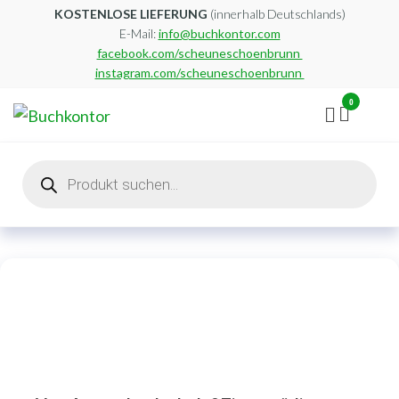
Zum
KOSTENLOSE LIEFERUNG
(innerhalb Deutschlands)
E-Mail:
info@buchkontor.com
Inhalt
facebook.com/scheuneschoenbrunn
springen
instagram.com/scheuneschoenbrunn
0
Buchkontor
Modernes
Antiquariat
Products
search