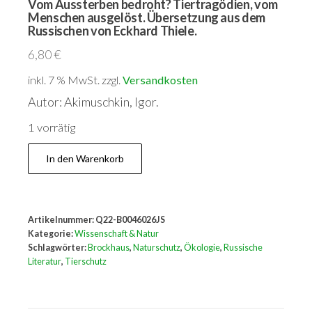
Vom Aussterben bedroht? Tiertragödien, vom
Menschen ausgelöst. Übersetzung aus dem
Russischen von Eckhard Thiele.
6,80
€
inkl. 7 % MwSt.
zzgl.
Versandkosten
Autor: Akimuschkin, Igor.
1 vorrätig
Vom
In den Warenkorb
Aussterben
bedroht?
Tiertragödien,
Artikelnummer:
Q22-B0046026JS
vom
Kategorie:
Wissenschaft & Natur
Menschen
Schlagwörter:
Brockhaus
,
Naturschutz
,
Ökologie
,
Russische
Literatur
,
Tierschutz
ausgelöst.
Übersetzung
aus