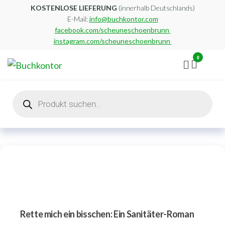
Zum
KOSTENLOSE LIEFERUNG
(innerhalb Deutschlands)
E-Mail:
info@buchkontor.com
Inhalt
facebook.com/scheuneschoenbrunn
springen
instagram.com/scheuneschoenbrunn
0
Buchkontor
Modernes
Antiquariat
Products
search
Rette mich ein bisschen: Ein Sanitäter-Roman