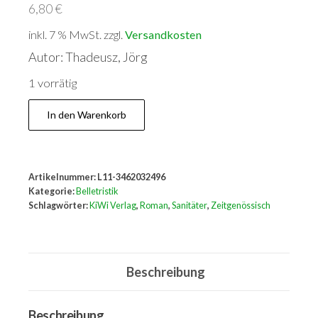
6,80
€
inkl. 7 % MwSt.
zzgl.
Versandkosten
Autor: Thadeusz, Jörg
1 vorrätig
Rette
In den Warenkorb
mich
ein
bisschen:
Artikelnummer:
L11-3462032496
Ein
Kategorie:
Belletristik
Sanitäter-
Schlagwörter:
KiWi Verlag
,
Roman
,
Sanitäter
,
Zeitgenössisch
Roman
Menge
Beschreibung
Beschreibung