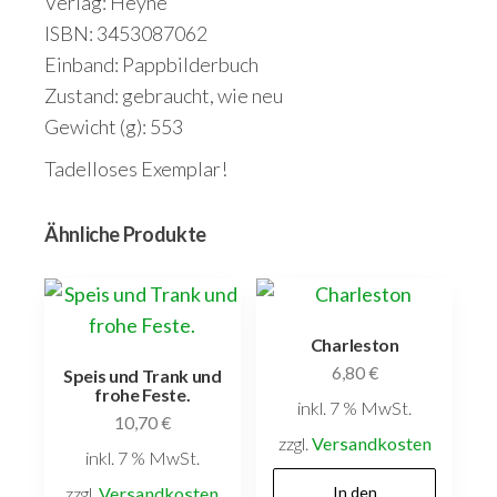
Verlag: Heyne
ISBN: 3453087062
Einband: Pappbilderbuch
Zustand: gebraucht, wie neu
Gewicht (g): 553
Tadelloses Exemplar!
Ähnliche Produkte
Charleston
6,80
€
Speis und Trank und
frohe Feste.
inkl. 7 % MwSt.
10,70
€
zzgl.
Versandkosten
inkl. 7 % MwSt.
zzgl.
Versandkosten
In den