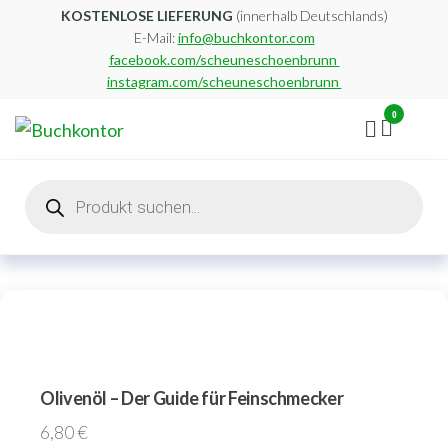
Zum
KOSTENLOSE LIEFERUNG
(innerhalb Deutschlands)
E-Mail:
info@buchkontor.com
Inhalt
facebook.com/scheuneschoenbrunn
springen
instagram.com/scheuneschoenbrunn
0
Buchkontor
Modernes
Antiquariat
Products
search
Olivenöl – Der Guide für Feinschmecker
6,80
€