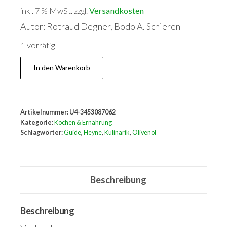
inkl. 7 % MwSt.
zzgl.
Versandkosten
Autor: Rotraud Degner, Bodo A. Schieren
1 vorrätig
Olivenöl
In den Warenkorb
-
Der
Guide
Artikelnummer:
U4-3453087062
für
Kategorie:
Kochen & Ernährung
Feinschmecker
Schlagwörter:
Guide
,
Heyne
,
Kulinarik
,
Olivenöl
Menge
Beschreibung
Beschreibung