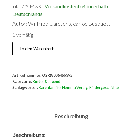
inkl. 7 % MwSt.
Versandkostenfrei innerhalb
Deutschlands
Autor: Wilfried Carstens, carlos Busquets
1 vorrätig
Mit
In den Warenkorb
der
Baerenfamilie
unterwegs
Artikelnummer:
O2-28006455392
Menge
Kategorie:
Kinder & Jugend
Schlagwörter:
Bärenfamilie
,
Hemma Verlag
,
Kindergeschichte
Beschreibung
Beschreibung