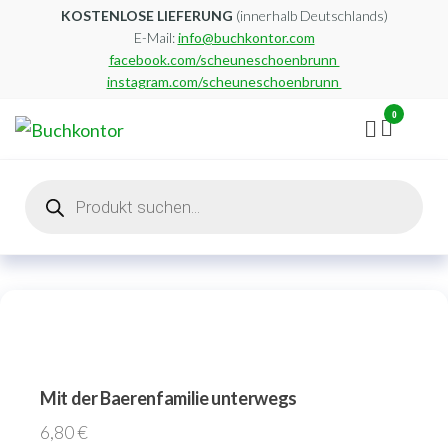
Zum
KOSTENLOSE LIEFERUNG
(innerhalb Deutschlands)
E-Mail:
info@buchkontor.com
Inhalt
facebook.com/scheuneschoenbrunn
springen
instagram.com/scheuneschoenbrunn
0
Buchkontor
Modernes
Antiquariat
Products
search
Mit der Baerenfamilie unterwegs
6,80
€