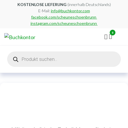
Zum
KOSTENLOSE LIEFERUNG
(innerhalb Deutschlands)
E-Mail:
info@buchkontor.com
Inhalt
facebook.com/scheuneschoenbrunn
springen
instagram.com/scheuneschoenbrunn
0
Buchkontor
Modernes
Antiquariat
Products
search