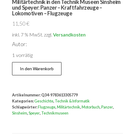
Militärtechnik in den Technik Museen Sinsheim
und Speyer: Panzer – Kraftfahrzeuge –
Lokomotiven – Flugzeuge
11,50
€
inkl. 7 % MwSt.
zzgl.
Versandkosten
Autor:
1 vorrätig
Militärtechnik
In den Warenkorb
in
den
Technik
Artikelnummer:
Q34-9783613305779
Museen
Kategorien:
Geschichte
,
Technik & Informatik
Sinsheim
Schlagwörter:
Flugzeuge
,
Militärtechnik
,
Motorbuch
,
Panzer
,
Sinsheim
,
Speyer
,
Technikmuseen
und
Speyer:
Panzer