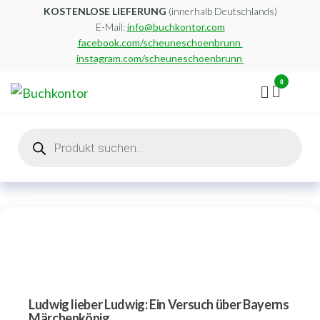
Zum
KOSTENLOSE LIEFERUNG
(innerhalb Deutschlands)
E-Mail:
info@buchkontor.com
Inhalt
facebook.com/scheuneschoenbrunn
springen
instagram.com/scheuneschoenbrunn
0
Buchkontor
Modernes
Antiquariat
Products
search
Ludwig lieber Ludwig: Ein Versuch über Bayerns
Märchenkönig