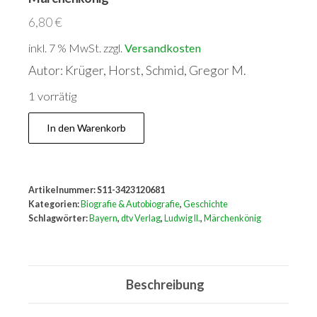
6,80
€
inkl. 7 % MwSt.
zzgl.
Versandkosten
Autor: Krüger, Horst, Schmid, Gregor M.
1 vorrätig
Ludwig
In den Warenkorb
lieber
Ludwig:
Ein
Artikelnummer:
S11-3423120681
Versuch
Kategorien:
Biografie & Autobiografie
,
Geschichte
über
Schlagwörter:
Bayern
,
dtv Verlag
,
Ludwig II.
,
Märchenkönig
Bayerns
Märchenkönig
Menge
Beschreibung