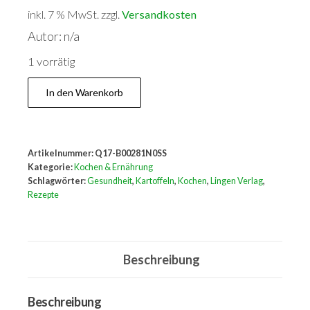
inkl. 7 % MwSt.
zzgl.
Versandkosten
Autor: n/a
1 vorrätig
Kartoffeln
In den Warenkorb
-
lecker,
deftig
Artikelnummer:
Q17-B00281N0SS
und
Kategorie:
Kochen & Ernährung
gesund.
Schlagwörter:
Gesundheit
,
Kartoffeln
,
Kochen
,
Lingen Verlag
,
Rezepte
Menge
Beschreibung
Beschreibung