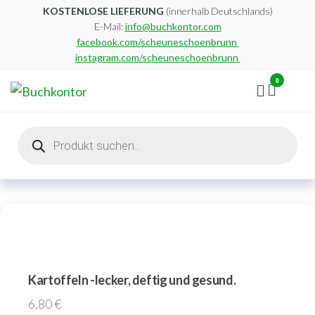
Zum
KOSTENLOSE LIEFERUNG
(innerhalb Deutschlands)
E-Mail:
info@buchkontor.com
Inhalt
facebook.com/scheuneschoenbrunn
springen
instagram.com/scheuneschoenbrunn
0
Buchkontor
Modernes
Antiquariat
Products
search
Kartoffeln -lecker, deftig und gesund.
6,80
€