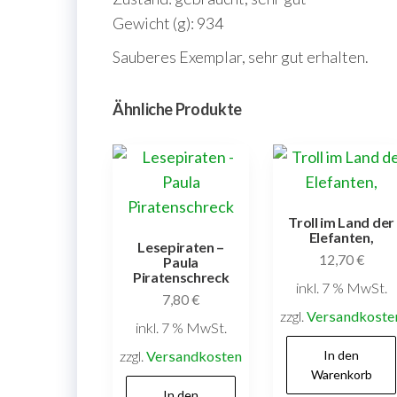
Gewicht (g): 934
Sauberes Exemplar, sehr gut erhalten.
Ähnliche Produkte
Troll im Land der
Elefanten,
Lesepiraten –
12,70
€
Paula
Piratenschreck
inkl. 7 % MwSt.
7,80
€
zzgl.
Versandkoste
inkl. 7 % MwSt.
zzgl.
Versandkosten
In den
Warenkorb
In den