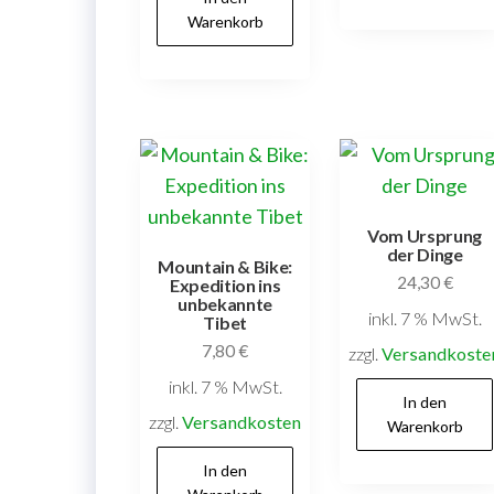
Warenkorb
Vom Ursprung
der Dinge
Mountain & Bike:
24,30
€
Expedition ins
unbekannte
inkl. 7 % MwSt.
Tibet
7,80
€
zzgl.
Versandkoste
inkl. 7 % MwSt.
In den
zzgl.
Versandkosten
Warenkorb
In den