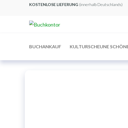
Zum
KOSTENLOSE LIEFERUNG
(innerhalb Deutschlands)
Inhalt
springen
Buchkontor
Modernes
Antiquariat
BUCHANKAUF
KULTURSCHEUNE SCHÖN