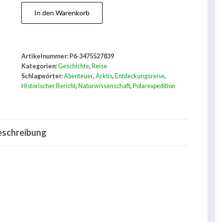
In
In den Warenkorb
Sturm
und
Eis
Artikelnummer:
P6-3475527839
Menge
Kategorien:
Geschichte
,
Reise
Schlagwörter:
Abenteuer
,
Arktis
,
Entdeckungsreise
,
Historischer Bericht
,
Naturwissenschaft
,
Polarexpedition
eschreibung