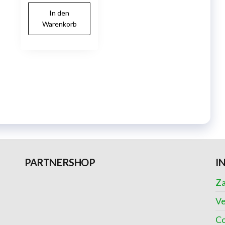
In den
Warenkorb
PARTNERSHOP
I
Za
Ve
Co