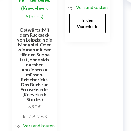
zzgl.
Versandkosten
In den
Warenkorb
Ostwärts: Mit
dem Rucksack
von Leipzig in die
Mongolei. Oder
wie man mit den
Händen Suppe
isst, ohne sich
nachher
umziehen zu
müssen.
Reisebericht.
Das Buch zur
Fernsehserie.
(Knesebeck
Stories)
6,90
€
inkl. 7 % MwSt.
zzgl.
Versandkosten