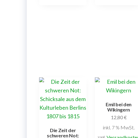
Emil bei den
Wikingern
12,80
€
inkl. 7 % MwSt.
Die Zeit der
schweren Not:
zzgl.
Versandkoste