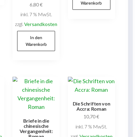
Warenkorb
6,80
€
inkl. 7 % MwSt.
zzgl.
Versandkosten
In den
Warenkorb
Die Schriften von
Accra: Roman
10,70
€
Briefe in die
chinesische
inkl. 7 % MwSt.
Vergangenheit:
n
zzgl.
Versandkosten
Roman