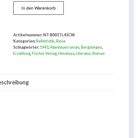
Im
In den Warenkorb
Schatten
der
goldenen
Artikelnummer:
N7-B001TL41CW
Berge
Kategorien:
Belletristik
,
Reise
Menge
Schlagwörter:
1943
,
Abenteuerroman
,
Bergsteigen
,
Erzählung
,
Fischer Verlag
,
Himalaya
,
Literatur
,
Roman
eschreibung