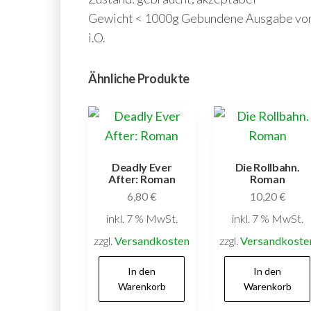
Gewicht < 1000g Gebundene Ausgabe von 
i.O.
Ähnliche Produkte
Deadly Ever
Die Rollbahn.
After: Roman
Roman
6,80
€
10,20
€
inkl. 7 % MwSt.
inkl. 7 % MwSt.
zzgl.
Versandkosten
zzgl.
Versandkoste
In den
In den
Warenkorb
Warenkorb