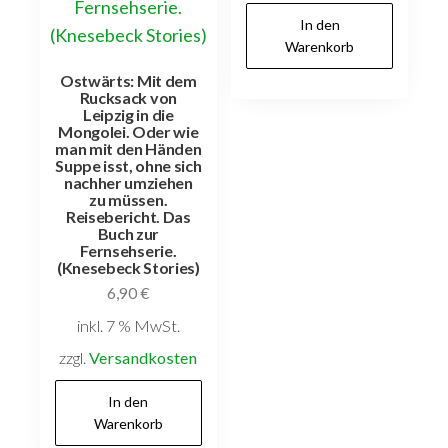
In den
Warenkorb
Ostwärts: Mit dem
Rucksack von
Leipzig in die
Mongolei. Oder wie
man mit den Händen
Suppe isst, ohne sich
nachher umziehen
zu müssen.
Reisebericht. Das
Buch zur
Fernsehserie.
(Knesebeck Stories)
6,90
€
inkl. 7 % MwSt.
zzgl.
Versandkosten
In den
Warenkorb