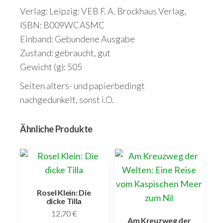
Verlag: Leipzig: VEB F. A. Brockhaus Verlag,
ISBN: B009WCASMC
Einband: Gebundene Ausgabe
Zustand: gebraucht, gut
Gewicht (g): 505
Seiten alters- und papierbedingt
nachgedunkelt, sonst i.O.
Ähnliche Produkte
Rosel Klein: Die
dicke Tilla
12,70
€
Am Kreuzweg der