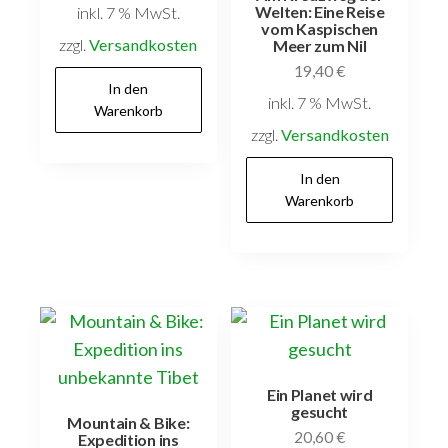
Welten: Eine Reise
inkl. 7 % MwSt.
vom Kaspischen
zzgl.
Versandkosten
Meer zum Nil
19,40
€
In den
inkl. 7 % MwSt.
Warenkorb
zzgl.
Versandkosten
In den
Warenkorb
Ein Planet wird
gesucht
Mountain & Bike:
20,60
€
Expedition ins