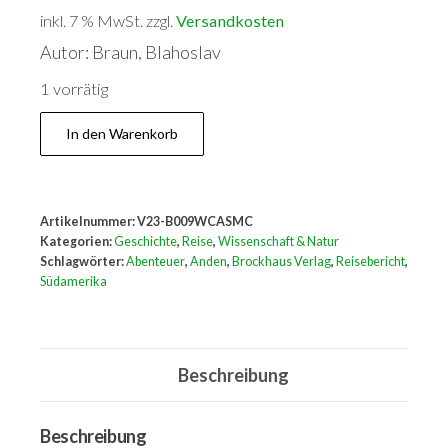
inkl. 7 % MwSt.
zzgl.
Versandkosten
Autor: Braun, Blahoslav
1 vorrätig
Im
In den Warenkorb
Eis
und
Feuer
Artikelnummer:
V23-B009WCASMC
der
Kategorien:
Geschichte
,
Reise
,
Wissenschaft & Natur
Anden.
Schlagwörter:
Abenteuer
,
Anden
,
Brockhaus Verlag
,
Reisebericht
,
Südamerika
Menge
Beschreibung
Beschreibung