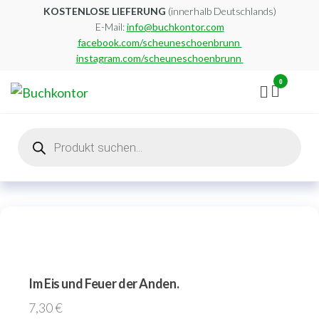
Zum
KOSTENLOSE LIEFERUNG
(innerhalb Deutschlands)
E-Mail:
info@buchkontor.com
Inhalt
facebook.com/scheuneschoenbrunn
springen
instagram.com/scheuneschoenbrunn
0
Buchkontor
Modernes
Antiquariat
Products
search
Im Eis und Feuer der Anden.
7,30
€