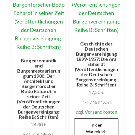
Geschichte der
Deutschen
Burgenvereinigung
1899-1957: Die Ära
Burgenromantik
Ebhardt
und
(Veröffentlichungen
Burgenrestaurierun
der Deutschen
g um 1900: Der
Burgenvereinigung:
Architekt und
Reihe B: Schriften)
Burgenforscher
Bodo Ebhardt in
17,50
€
seiner Zeit
(Veröffentlichungen
inkl. 7 % MwSt.
der Deutschen
zzgl.
Versandkosten
Burgenvereinigung:
Reihe B: Schriften)
24,30
€
In den
Warenkorb
inkl. 7 % MwSt.