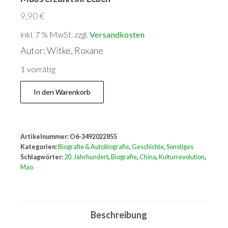
9,90
€
inkl. 7 % MwSt.
zzgl.
Versandkosten
Autor: Witke, Roxane
1 vorrätig
Genossin
In den Warenkorb
Tschiang
Tsching.
Die
Artikelnummer:
O6-3492022855
Gefährtin
Kategorien:
Biografie & Autobiografie
,
Geschichte
,
Sonstiges
Maos
Schlagwörter:
20. Jahrhundert
,
Biografie
,
China
,
Kulturrevolution
,
Mao
erzählt
ihr
Leben
Beschreibung
Menge