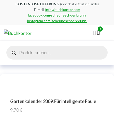
Zum
KOSTENLOSE LIEFERUNG
(innerhalb Deutschlands)
E-Mail:
info@buchkontor.com
Inhalt
facebook.com/scheuneschoenbrunn
springen
instagram.com/scheuneschoenbrunn
0
Buchkontor
Modernes
Antiquariat
Products
search
Gartenkalender 2009: Für intelligente Faule
9,70
€