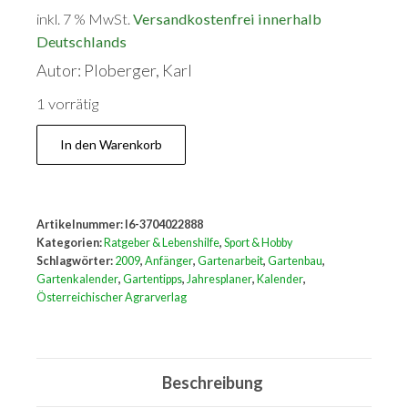
inkl. 7 % MwSt.
Versandkostenfrei innerhalb
Deutschlands
Autor: Ploberger, Karl
1 vorrätig
Gartenkalender
In den Warenkorb
2009:
Für
intelligente
Artikelnummer:
I6-3704022888
Faule
Kategorien:
Ratgeber & Lebenshilfe
,
Sport & Hobby
Menge
Schlagwörter:
2009
,
Anfänger
,
Gartenarbeit
,
Gartenbau
,
Gartenkalender
,
Gartentipps
,
Jahresplaner
,
Kalender
,
Österreichischer Agrarverlag
Beschreibung