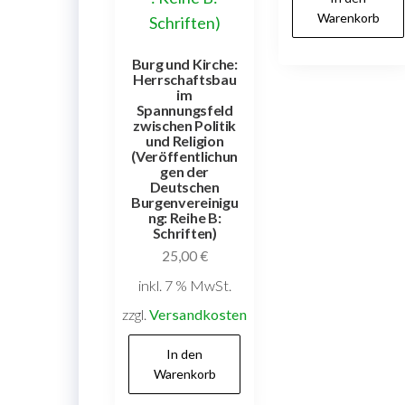
Warenkorb
Burg und Kirche:
Herrschaftsbau
im
Spannungsfeld
zwischen Politik
und Religion
(Veröffentlichun
gen der
Deutschen
Burgenvereinigu
ng: Reihe B:
Schriften)
25,00
€
inkl. 7 % MwSt.
zzgl.
Versandkosten
In den
Warenkorb