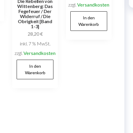
Die Rebellen von
zzgl.
Versandkosten
Wittenberg: Das
Fegefeuer / Der
Widerruf / Die
In den
Obrigkeit [Band
Warenkorb
1-3]
28,20
€
inkl. 7 % MwSt.
zzgl.
Versandkosten
In den
Warenkorb