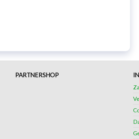
PARTNERSHOP
I
Za
Ve
Co
Da
Ge