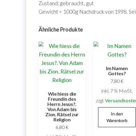
Zustand: gebraucht, gut
Gewicht < 1000g Nachdruck von 1998. Seite
Ähnliche Produkte
Im Namen
Gottes?
7,80
€
inkl. 7 % MwSt.
Wie hiess die
Freundin des
zzgl.
Versandkoste
Herrn Jesus?.
Von Adam bis
In den
Zion. Rätsel zur
Religion
Warenkorb
6,80
€