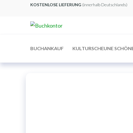
Zum
KOSTENLOSE LIEFERUNG
(innerhalb Deutschlands)
Inhalt
springen
Buchkontor
Modernes
Antiquariat
BUCHANKAUF
KULTURSCHEUNE SCHÖN