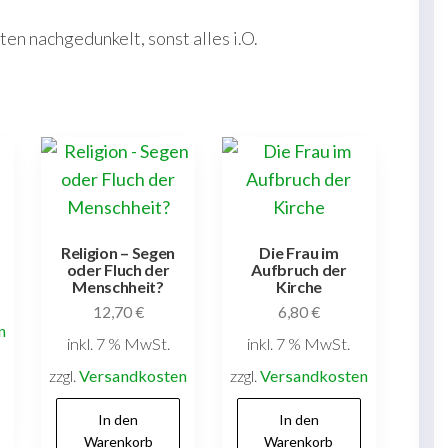
n nachgedunkelt, sonst alles i.O.
Religion – Segen
Die Frau im
oder Fluch der
Aufbruch der
Menschheit?
Kirche
12,70
€
6,80
€
n
inkl. 7 % MwSt.
inkl. 7 % MwSt.
zzgl.
Versandkosten
zzgl.
Versandkosten
In den
In den
Warenkorb
Warenkorb