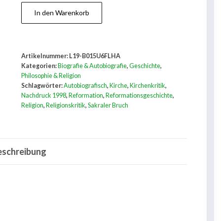
Ein
In den Warenkorb
Priester
ruft
-
Artikelnummer:
L19-B015U6FLHA
Los
Kategorien:
Biografie & Autobiografie
,
Geschichte
,
von
Philosophie & Religion
Schlagwörter:
Autobiografisch
,
Kirche
,
Kirchenkritik
,
Rom
Nachdruck 1998
,
Reformation
,
Reformationsgeschichte
,
und
Religion
,
Religionskritik
,
Sakraler Bruch
Christo
Menge
eschreibung