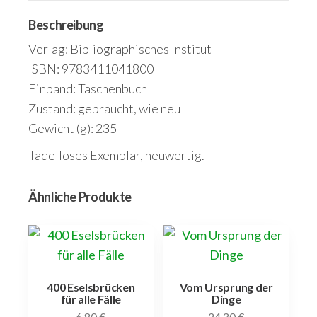
Menge
Beschreibung
Verlag: Bibliographisches Institut
ISBN: 9783411041800
Einband: Taschenbuch
Zustand: gebraucht, wie neu
Gewicht (g): 235
Tadelloses Exemplar, neuwertig.
Ähnliche Produkte
400 Eselsbrücken
Vom Ursprung der
für alle Fälle
Dinge
6,80
€
24,30
€