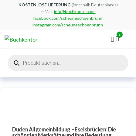
Zum
KOSTENLOSE LIEFERUNG
(innerhalb Deutschlands)
E-Mail:
info@buchkontor.com
Inhalt
facebook.com/scheuneschoenbrunn
springen
instagram.com/scheuneschoenbrunn
0
Buchkontor
Modernes
Antiquariat
Products
search
Duden Allgemeinbildung – Eselsbrücken: Die
schönsten Merksätze und ihre Bedeutung