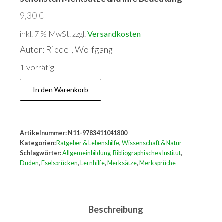
9,30
€
inkl. 7 % MwSt.
zzgl.
Versandkosten
Autor: Riedel, Wolfgang
1 vorrätig
Duden
In den Warenkorb
Allgemeinbildung
-
Eselsbrücken:
Artikelnummer:
N11-9783411041800
Die
Kategorien:
Ratgeber & Lebenshilfe
,
Wissenschaft & Natur
schönsten
Schlagwörter:
Allgemeinbildung
,
Bibliographisches Institut
,
Duden
,
Eselsbrücken
,
Lernhilfe
,
Merksätze
,
Merksprüche
Merksätze
und
ihre
Beschreibung
Bedeutung