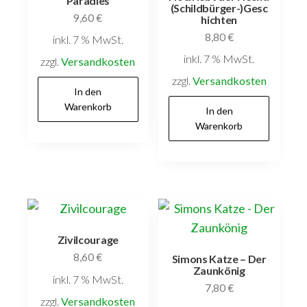
Paradies
(Schildbürger-)Gesc
9,60
€
hichten
8,80
€
inkl. 7 % MwSt.
inkl. 7 % MwSt.
zzgl.
Versandkosten
zzgl.
Versandkosten
In den
Warenkorb
In den
Warenkorb
Zivilcourage
8,60
€
Simons Katze – Der
Zaunkönig
inkl. 7 % MwSt.
7,80
€
zzgl.
Versandkosten