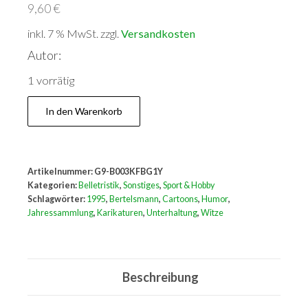
9,60
€
inkl. 7 % MwSt.
zzgl.
Versandkosten
Autor:
1 vorrätig
Die
In den Warenkorb
besten
Witze
&
Artikelnummer:
G9-B003KFBG1Y
Cartoons
Kategorien:
Belletristik
,
Sonstiges
,
Sport & Hobby
des
Schlagwörter:
1995
,
Bertelsmann
,
Cartoons
,
Humor
,
Jahressammlung
,
Karikaturen
,
Unterhaltung
,
Witze
Jahres
1995,
Menge
Beschreibung