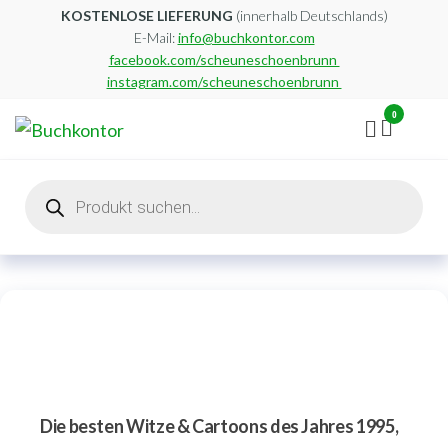
Zum
KOSTENLOSE LIEFERUNG
(innerhalb Deutschlands)
E-Mail:
info@buchkontor.com
Inhalt
facebook.com/scheuneschoenbrunn
springen
instagram.com/scheuneschoenbrunn
0
Buchkontor
Modernes
Antiquariat
Products
search
Die besten Witze & Cartoons des Jahres 1995,