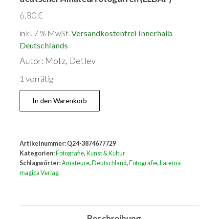
6,80
€
inkl. 7 % MwSt.
Versandkostenfrei innerhalb
Deutschlands
Autor: Motz, Detlev
1 vorrätig
Die
In den Warenkorb
besten
Amateurfotografen:
Ehrenloge
Artikelnummer:
Q24-3874677729
deutscher
Kategorien:
Fotografie
,
Kunst & Kultur
Amateurfotogarfen
Schlagwörter:
Amateure
,
Deutschland
,
Fotografie
,
Laterna
magica Verlag
(ELDAF)
Menge
Beschreibung