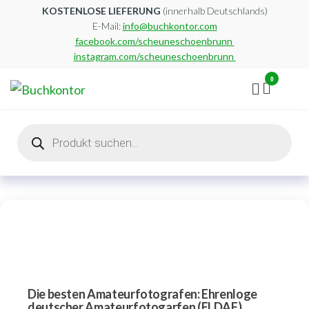
Zum
KOSTENLOSE LIEFERUNG
(innerhalb Deutschlands)
E-Mail:
info@buchkontor.com
Inhalt
facebook.com/scheuneschoenbrunn
springen
instagram.com/scheuneschoenbrunn
0
Buchkontor
Modernes
Antiquariat
Products
search
Die besten Amateurfotografen: Ehrenloge
deutscher Amateurfotogarfen (ELDAF)