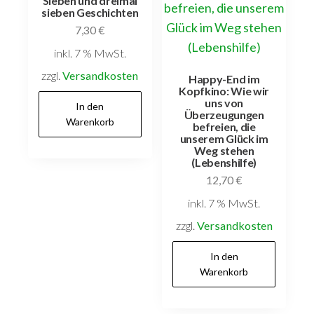
Sieben und dreimal
sieben Geschichten
7,30
€
inkl. 7 % MwSt.
zzgl.
Versandkosten
Happy-End im
Kopfkino: Wie wir
uns von
In den
Überzeugungen
Warenkorb
befreien, die
unserem Glück im
Weg stehen
(Lebenshilfe)
12,70
€
inkl. 7 % MwSt.
zzgl.
Versandkosten
In den
Warenkorb