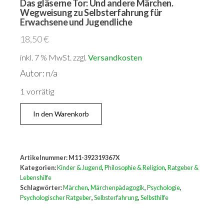
Das gläserne Tor: Und andere Märchen.
Wegweisung zu Selbsterfahrung für
Erwachsene und Jugendliche
18,50
€
inkl. 7 % MwSt.
zzgl.
Versandkosten
Autor: n/a
1 vorrätig
Das
In den Warenkorb
gläserne
Tor:
Und
Artikelnummer:
M11-392319367X
andere
Kategorien:
Kinder & Jugend
,
Philosophie & Religion
,
Ratgeber &
Märchen.
Lebenshilfe
Schlagwörter:
Märchen
,
Märchenpädagogik
,
Psychologie
,
Wegweisung
Psychologischer Ratgeber
,
Selbsterfahrung
,
Selbsthilfe
zu
Selbsterfahrung