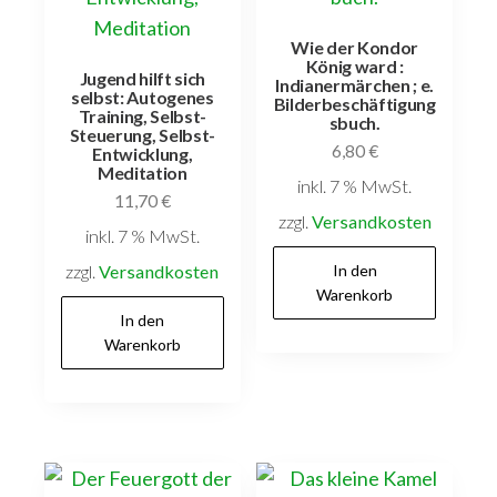
Wie der Kondor
König ward :
Jugend hilft sich
Indianermärchen ; e.
selbst: Autogenes
Bilderbeschäftigung
Training, Selbst-
sbuch.
Steuerung, Selbst-
6,80
€
Entwicklung,
Meditation
inkl. 7 % MwSt.
11,70
€
zzgl.
Versandkosten
inkl. 7 % MwSt.
zzgl.
Versandkosten
In den
Warenkorb
In den
Warenkorb