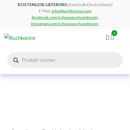
Zum
KOSTENLOSE LIEFERUNG
(innerhalb Deutschlands)
E-Mail:
info@buchkontor.com
Inhalt
facebook.com/scheuneschoenbrunn
springen
instagram.com/scheuneschoenbrunn
0
Buchkontor
Modernes
Antiquariat
Products
search