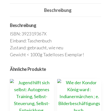
für
Beschreibung
Erwachsene
und
Beschreibung
Jugendliche
Menge
ISBN: 392319367X
Einband: Taschenbuch
Zustand: gebraucht, wie neu
Gewicht < 1000g Tadelloses Exemplar!
Ähnliche Produkte