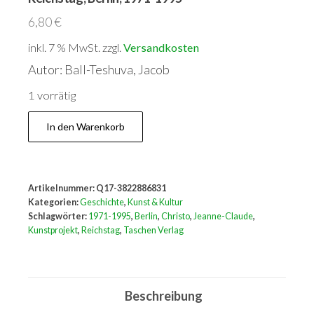
6,80
€
inkl. 7 % MwSt.
zzgl.
Versandkosten
Autor: Ball-Teshuva, Jacob
1 vorrätig
Christo
In den Warenkorb
and
Jeanne-
Claude
Artikelnummer:
Q17-3822886831
Wrapped
Kategorien:
Geschichte
,
Kunst & Kultur
Reichstag,
Schlagwörter:
1971-1995
,
Berlin
,
Christo
,
Jeanne-Claude
,
Kunstprojekt
,
Reichstag
,
Taschen Verlag
Berlin,
1971-
1995
Beschreibung
Menge