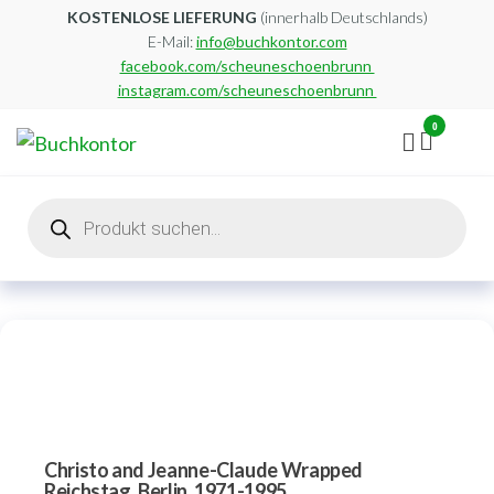
Zum
KOSTENLOSE LIEFERUNG
(innerhalb Deutschlands)
E-Mail:
info@buchkontor.com
Inhalt
facebook.com/scheuneschoenbrunn
springen
instagram.com/scheuneschoenbrunn
0
Buchkontor
Modernes
Antiquariat
Products
search
Christo and Jeanne-Claude Wrapped
Reichstag, Berlin, 1971-1995