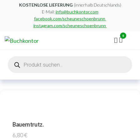
Zum
KOSTENLOSE LIEFERUNG
(innerhalb Deutschlands)
E-Mail:
info@buchkontor.com
Inhalt
facebook.com/scheuneschoenbrunn
springen
instagram.com/scheuneschoenbrunn
0
Buchkontor
Modernes
Antiquariat
Products
search
Bauerntrutz.
6,80
€