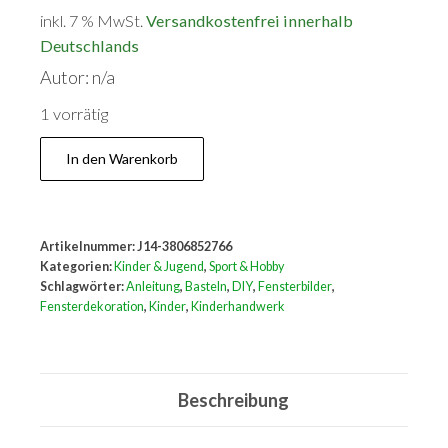
inkl. 7 % MwSt.
Versandkostenfrei innerhalb
Deutschlands
Autor: n/a
1 vorrätig
Basteln
In den Warenkorb
mit
Kindern
-
Artikelnummer:
J14-3806852766
Grosse
Kategorien:
Kinder & Jugend
,
Sport & Hobby
Fensterbilder
Schlagwörter:
Anleitung
,
Basteln
,
DIY
,
Fensterbilder
,
Fensterdekoration
,
Kinder
,
Kinderhandwerk
Menge
Beschreibung