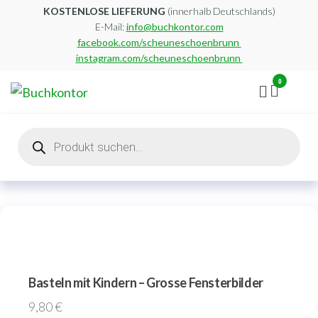
Zum
KOSTENLOSE LIEFERUNG
(innerhalb Deutschlands)
E-Mail:
info@buchkontor.com
Inhalt
facebook.com/scheuneschoenbrunn
springen
instagram.com/scheuneschoenbrunn
0
Buchkontor
Modernes
Antiquariat
Products
search
Basteln mit Kindern – Grosse Fensterbilder
9,80
€