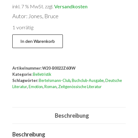
inkl. 7 % MwSt.
zzgl.
Versandkosten
Autor: Jones, Bruce
1 vorrätig
Wut
In den Warenkorb
:
Roman.
Menge
Artikelnummer:
W20-B0022Z60IW
Kategorie:
Belletristik
Schlagwörter:
Bertelsmann-Club
,
Buchclub-Ausgabe
,
Deutsche
Literatur
,
Emotion
,
Roman
,
Zeitgenössische Literatur
Beschreibung
Beschreibung