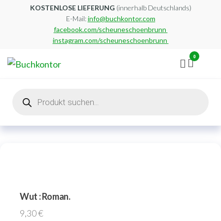
Zum
KOSTENLOSE LIEFERUNG
(innerhalb Deutschlands)
E-Mail:
info@buchkontor.com
Inhalt
facebook.com/scheuneschoenbrunn
springen
instagram.com/scheuneschoenbrunn
0
Buchkontor
Modernes
Antiquariat
Products
search
Wut : Roman.
9,30
€