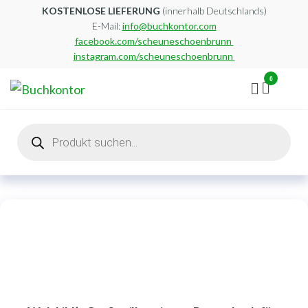
Zum
KOSTENLOSE LIEFERUNG
(innerhalb Deutschlands)
E-Mail:
info@buchkontor.com
Inhalt
facebook.com/scheuneschoenbrunn
springen
instagram.com/scheuneschoenbrunn
0
Buchkontor
Modernes
Antiquariat
Products
search