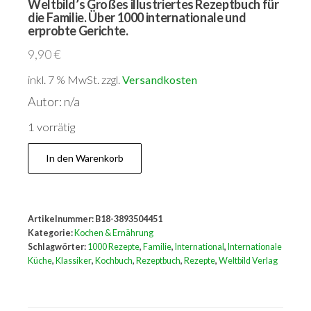
Weltbild’s Großes illustriertes Rezeptbuch für
die Familie. Über 1000 internationale und
erprobte Gerichte.
9,90
€
inkl. 7 % MwSt.
zzgl.
Versandkosten
Autor: n/a
1 vorrätig
Weltbild's
In den Warenkorb
Großes
illustriertes
Rezeptbuch
Artikelnummer:
B18-3893504451
für
Kategorie:
Kochen & Ernährung
die
Schlagwörter:
1000 Rezepte
,
Familie
,
International
,
Internationale
Küche
,
Klassiker
,
Kochbuch
,
Rezeptbuch
,
Rezepte
,
Weltbild Verlag
Familie.
Über
1000