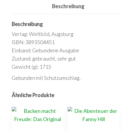
Beschreibung
internationale
und
erprobte
Beschreibung
Gerichte.
Verlag: Weltbild, Augsburg
Menge
ISBN: 3893504451
Einband: Gebundene Ausgabe
Zustand: gebraucht, sehr gut
Gewicht (g): 1715
Gebunden mit Schutzumschlag.
Ähnliche Produkte