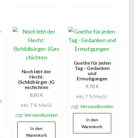
Goethe für jeden
Tag – Gedanken
Noch lebt der
und
Hecht:
Ermutigungen
(Schildbürger-)G
9,70
€
eschichten
8,80
€
inkl. 7 % MwSt.
n
inkl. 7 % MwSt.
zzgl.
Versandkosten
zzgl.
Versandkosten
In den
Warenkorb
In den
Warenkorb