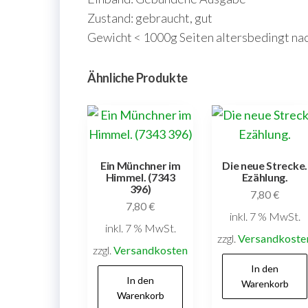
Zustand: gebraucht, gut
Gewicht < 1000g Seiten altersbedingt na
Ähnliche Produkte
Ein Münchner im
Die neue Strecke.
Himmel. (7343
Ezählung.
396)
7,80
€
7,80
€
inkl. 7 % MwSt.
inkl. 7 % MwSt.
zzgl.
Versandkoste
zzgl.
Versandkosten
In den
In den
Warenkorb
Warenkorb