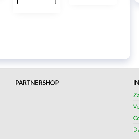
PARTNERSHOP
I
Za
Ve
Co
Da