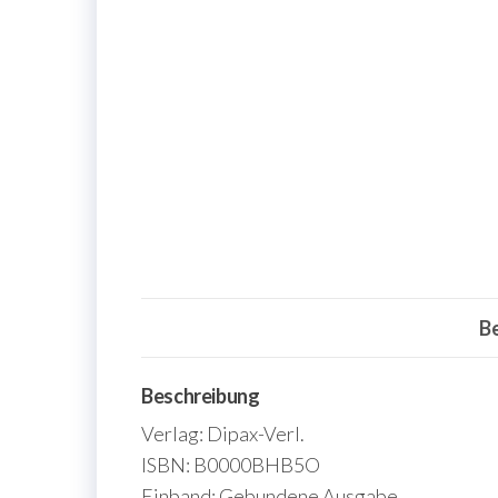
B
Beschreibung
Verlag: Dipax-Verl.
ISBN: B0000BHB5O
Einband: Gebundene Ausgabe