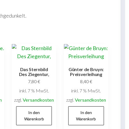
chgedunkelt.
Das Sternbild
Günter de Bruyn:
Des Ziegentur,
Preisverleihung
7,80
€
8,40
€
inkl. 7 % MwSt.
inkl. 7 % MwSt.
n
zzgl.
Versandkosten
zzgl.
Versandkosten
In den
In den
Warenkorb
Warenkorb