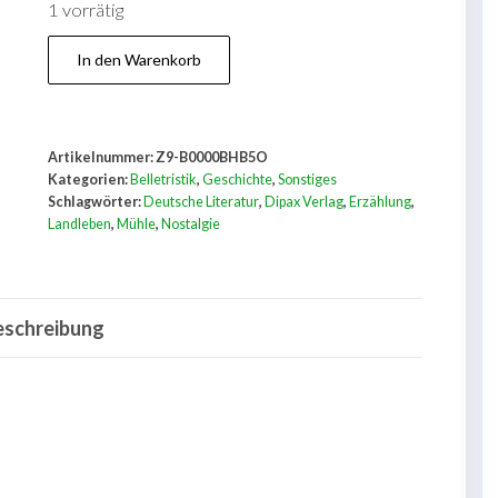
1 vorrätig
Was
In den Warenkorb
meine
Mühle
erzählt
Artikelnummer:
Z9-B0000BHB5O
...
Kategorien:
Belletristik
,
Geschichte
,
Sonstiges
Menge
Schlagwörter:
Deutsche Literatur
,
Dipax Verlag
,
Erzählung
,
Landleben
,
Mühle
,
Nostalgie
eschreibung