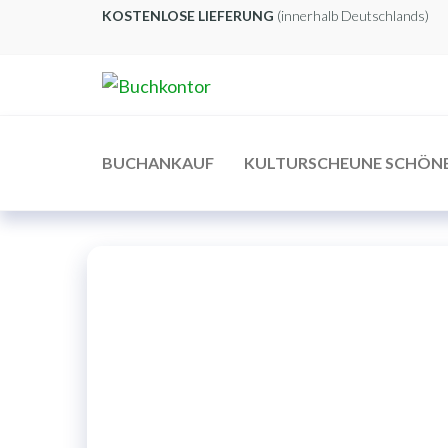
Zum
KOSTENLOSE LIEFERUNG
(innerhalb Deutschlands)
Inhalt
springen
Buchkontor
Modernes
Antiquariat
BUCHANKAUF
KULTURSCHEUNE SCHÖN