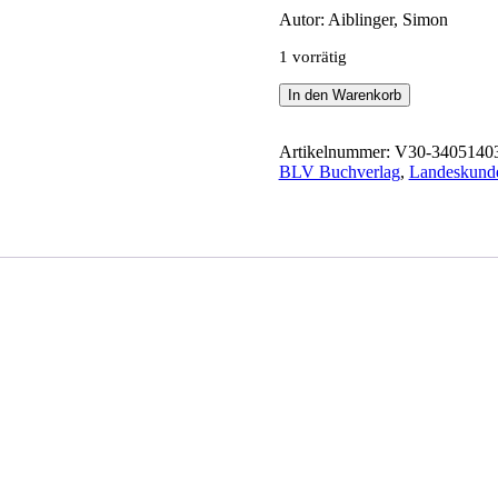
Autor: Aiblinger, Simon
1 vorrätig
Vom
In den Warenkorb
echten
bayerischen
Leben
Artikelnummer:
V30-3405140
Menge
BLV Buchverlag
,
Landeskund