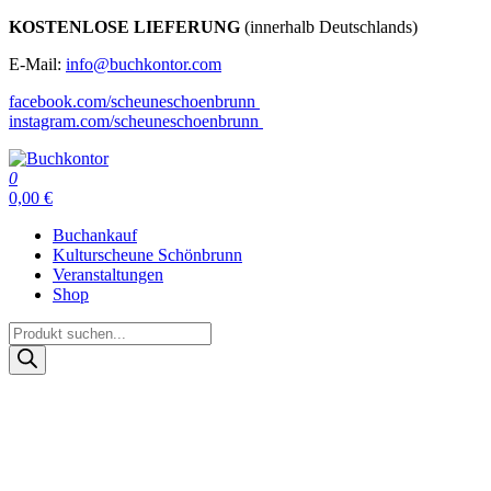
Zum
KOSTENLOSE LIEFERUNG
(innerhalb Deutschlands)
Inhalt
E-Mail:
info@buchkontor.com
springen
facebook.com/scheuneschoenbrunn
instagram.com/scheuneschoenbrunn
0
Buchkontor
Modernes Antiquariat
0,00 €
Buchankauf
Kulturscheune Schönbrunn
Veranstaltungen
Shop
Products
search