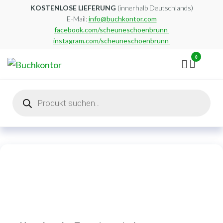
Zum
KOSTENLOSE LIEFERUNG
(innerhalb Deutschlands)
E-Mail:
info@buchkontor.com
Inhalt
facebook.com/scheuneschoenbrunn
springen
instagram.com/scheuneschoenbrunn
0
Buchkontor
Modernes
Antiquariat
Products
search