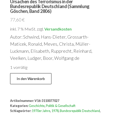
Ursachen des Terrorismus in der
Bundesrepublik Deutschland (Sammlung
Göschen, Band 2806)
77,60
€
inkl. 7 % MwSt.
zzgl.
Versandkosten
Autor: Schwind, Hans-Dieter, Grossarth-
Maticek, Ronald, Meves, Christa, Müller-
Luckmann, Elisabeth, Rupprecht, Reinhard,
Veelken, Ludger, Boor, Wolfgang de
1 vorrätig
Ursachen
In den Warenkorb
des
Terrorismus
in
Artikelnummer:
V16-3110077027
der
Kategorien:
Geschichte
,
Politik & Gesellschaft
Bundesrepublik
Schlagwörter:
1970er Jahre
,
1978
,
Bundesrepublik Deutschland
,