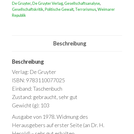
De Gruyter
,
De Gruyter Verlag
,
Gesellschaftsanalyse
,
Deutschland
Gesellschaftskritik
,
Politische Gewalt
,
Terrorismus
,
Weimarer
(Sammlung
Republik
Göschen,
Band
2806)
Beschreibung
Menge
Beschreibung
Verlag: De Gruyter
ISBN: 9783110077025
Einband: Taschenbuch
Zustand: gebraucht, sehr gut
Gewicht (g): 103
Ausgabe von 1978. Widmung des
Herausgebers auf erster Seite (an Dr. H.
Herold) – sehr gut erhalten.