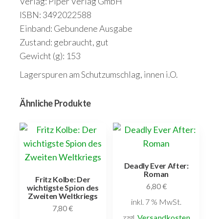
Verlag: Piper Verlag GmbH
ISBN: 3492022588
Einband: Gebundene Ausgabe
Zustand: gebraucht, gut
Gewicht (g): 153
Lagerspuren am Schutzumschlag, innen i.O.
Ähnliche Produkte
Deadly Ever After:
Roman
Fritz Kolbe: Der
6,80
€
wichtigste Spion des
Zweiten Weltkriegs
inkl. 7 % MwSt.
7,80
€
zzgl.
Versandkosten