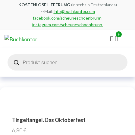
Zum
KOSTENLOSE LIEFERUNG
(innerhalb Deutschlands)
E-Mail:
info@buchkontor.com
Inhalt
facebook.com/scheuneschoenbrunn
springen
instagram.com/scheuneschoenbrunn
0
Buchkontor
Modernes
Antiquariat
Products
search
Tingeltangel. Das Oktoberfest
6,80
€