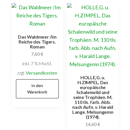
Das Waldmeer /Im
Reiche des Tigers.
Roman
7,60
€
inkl. 7 % MwSt.
zzgl.
Versandkosten
HOLLE,G. u.
H.ZIMPEL, Das
In den
europäische
Warenkorb
Schalenwild und
seine Trophäen. M.
110 tls. farb. Abb.
nach Aufn. v. Harald
Lange. Melsungemn
(1974).
14,60
€