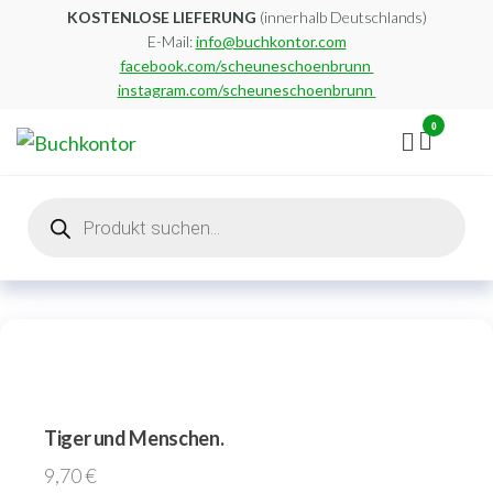
Zum
KOSTENLOSE LIEFERUNG
(innerhalb Deutschlands)
E-Mail:
info@buchkontor.com
Inhalt
facebook.com/scheuneschoenbrunn
springen
instagram.com/scheuneschoenbrunn
0
Buchkontor
Modernes
Antiquariat
Products
search
Tiger und Menschen.
9,70
€