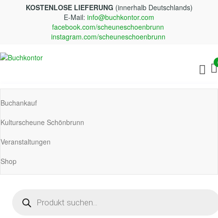
Zum
KOSTENLOSE LIEFERUNG
(innerhalb Deutschlands)
Inhalt
E-Mail:
info@buchkontor.com
springen
facebook.com/scheuneschoenbrunn
instagram.com/scheuneschoenbrunn
Buchkontor
Modernes Antiquariat
Buchankauf
Kulturscheune Schönbrunn
Veranstaltungen
Shop
Products
search