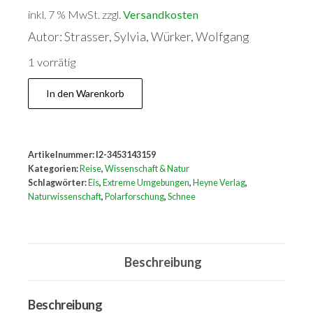
inkl. 7 % MwSt.
zzgl.
Versandkosten
Autor: Strasser, Sylvia, Würker, Wolfgang
1 vorrätig
Schnee
In den Warenkorb
und
Eis
Menge
Artikelnummer:
I2-3453143159
Kategorien:
Reise
,
Wissenschaft & Natur
Schlagwörter:
Eis
,
Extreme Umgebungen
,
Heyne Verlag
,
Naturwissenschaft
,
Polarforschung
,
Schnee
Beschreibung
Beschreibung