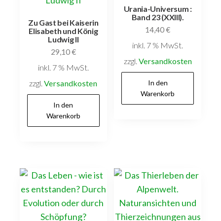
Urania-Universum :
Band 23 (XXIII).
Zu Gast bei Kaiserin
14,40
€
Elisabeth und König
Ludwig II
inkl. 7 % MwSt.
29,10
€
zzgl.
Versandkosten
inkl. 7 % MwSt.
zzgl.
Versandkosten
In den
Warenkorb
In den
Warenkorb