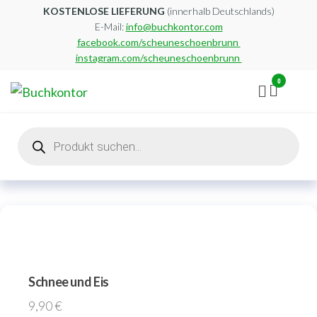
Zum
KOSTENLOSE LIEFERUNG
(innerhalb Deutschlands)
E-Mail:
info@buchkontor.com
Inhalt
facebook.com/scheuneschoenbrunn
springen
instagram.com/scheuneschoenbrunn
0
Buchkontor
Modernes
Antiquariat
Products
search
Schnee und Eis
9,90
€