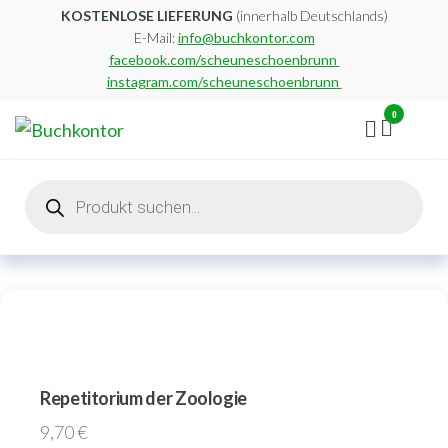
Zum
KOSTENLOSE LIEFERUNG
(innerhalb Deutschlands)
E-Mail:
info@buchkontor.com
Inhalt
facebook.com/scheuneschoenbrunn
springen
instagram.com/scheuneschoenbrunn
0
Buchkontor
Modernes
Antiquariat
Products
search
Repetitorium der Zoologie
9,70
€