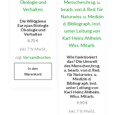
Die Wildgänse
Europas Biologie
Ökologie und
Verhalten
8,70
€
inkl. 7 % MwSt.
Wie funktioniert
zzgl.
Versandkosten
das? Die Umwelt
des Menschen,hrsg.
In den
u. bearb. von d. Red.
Warenkorb
für Naturwiss. u.
Medizin d.
Bibliograph. Inst.
unter Leitung von
Karl-Heinz Ahlheim.
Wiss. Mitarb.
9,90
€
inkl. 7 % MwSt.