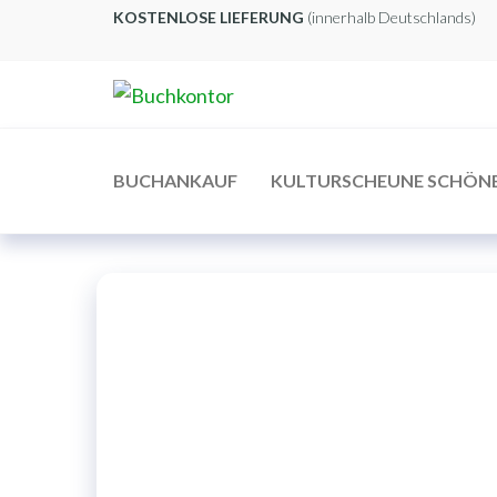
Zum
KOSTENLOSE LIEFERUNG
(innerhalb Deutschlands)
Inhalt
springen
Buchkontor
Modernes
Antiquariat
BUCHANKAUF
KULTURSCHEUNE SCHÖN