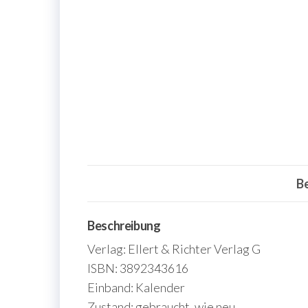
B
Beschreibung
Verlag: Ellert & Richter Verlag G
ISBN: 3892343616
Einband: Kalender
Zustand: gebraucht, wie neu