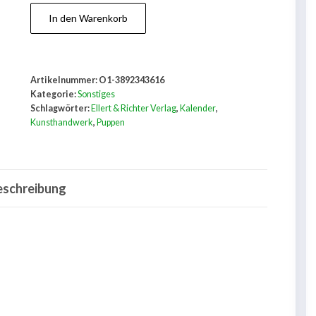
Puppenzauber.
In den Warenkorb
Buch-
Kalender
Menge
Artikelnummer:
O1-3892343616
Kategorie:
Sonstiges
Schlagwörter:
Ellert & Richter Verlag
,
Kalender
,
Kunsthandwerk
,
Puppen
eschreibung