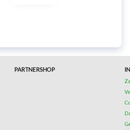
PARTNERSHOP
I
Za
Ve
Co
Da
Ge