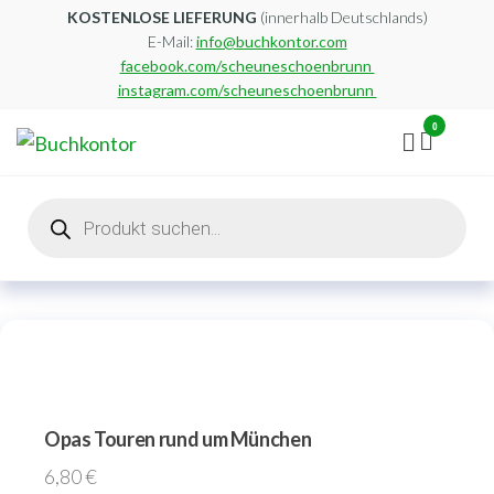
Zum
KOSTENLOSE LIEFERUNG
(innerhalb Deutschlands)
E-Mail:
info@buchkontor.com
Inhalt
facebook.com/scheuneschoenbrunn
springen
instagram.com/scheuneschoenbrunn
0
Buchkontor
Modernes
Antiquariat
Products
search
Opas Touren rund um München
6,80
€