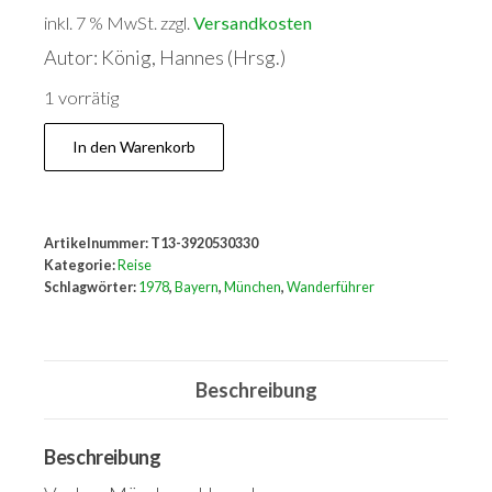
inkl. 7 % MwSt.
zzgl.
Versandkosten
Autor: König, Hannes (Hrsg.)
1 vorrätig
Opas
In den Warenkorb
Touren
rund
um
Artikelnummer:
T13-3920530330
München
Kategorie:
Reise
Menge
Schlagwörter:
1978
,
Bayern
,
München
,
Wanderführer
Beschreibung
Beschreibung